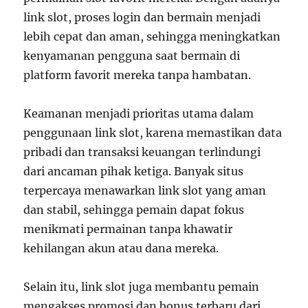
link slot, proses login dan bermain menjadi
lebih cepat dan aman, sehingga meningkatkan
kenyamanan pengguna saat bermain di
platform favorit mereka tanpa hambatan.
Keamanan menjadi prioritas utama dalam
penggunaan link slot, karena memastikan data
pribadi dan transaksi keuangan terlindungi
dari ancaman pihak ketiga. Banyak situs
terpercaya menawarkan link slot yang aman
dan stabil, sehingga pemain dapat fokus
menikmati permainan tanpa khawatir
kehilangan akun atau dana mereka.
Selain itu, link slot juga membantu pemain
mengakses promosi dan bonus terbaru dari