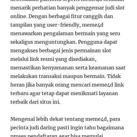
menarik perhatian banyak penggemar judi slot
online. Dengan berbagai fitur canggih dan
tampilan yang user-friendly, meme4d
menawarkan pengalaman bermain yang seru
sekaligus menguntungkan. Pengguna dapat
mengakses berbagai jenis permainan slot
melalui link resmi yang disediakan,
memastikan kenyamanan serta keamanan saat
melakukan transaksi maupun bermain. Tidak
heran jika banyak orang mencari meme4d link
terbaru agar tetap dapat menikmati layanan
terbaik dari situs ini.
Mengenal lebih dekat tentang meme4d, para
pecinta judi daring pasti ingin tahu bagaimana
proses pendaftaran agar bisa memulai