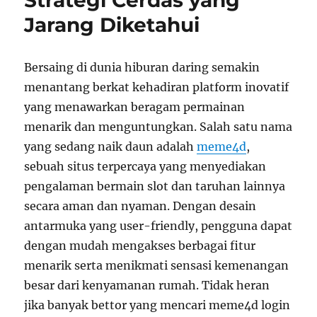
Strategi Cerdas yang
Online
Jarang Diketahui
untuk
Hasil
yang
Bersaing di dunia hiburan daring semakin
Lebih
Menguntungkan
menantang berkat kehadiran platform inovatif
yang menawarkan beragam permainan
menarik dan menguntungkan. Salah satu nama
yang sedang naik daun adalah
meme4d
,
sebuah situs terpercaya yang menyediakan
pengalaman bermain slot dan taruhan lainnya
secara aman dan nyaman. Dengan desain
antarmuka yang user-friendly, pengguna dapat
dengan mudah mengakses berbagai fitur
menarik serta menikmati sensasi kemenangan
besar dari kenyamanan rumah. Tidak heran
jika banyak bettor yang mencari meme4d login