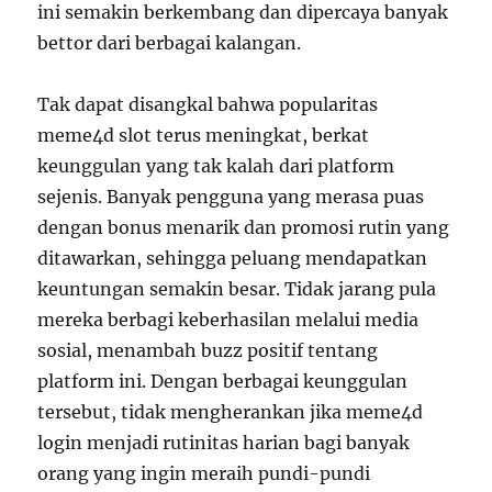
ini semakin berkembang dan dipercaya banyak
bettor dari berbagai kalangan.
Tak dapat disangkal bahwa popularitas
meme4d slot terus meningkat, berkat
keunggulan yang tak kalah dari platform
sejenis. Banyak pengguna yang merasa puas
dengan bonus menarik dan promosi rutin yang
ditawarkan, sehingga peluang mendapatkan
keuntungan semakin besar. Tidak jarang pula
mereka berbagi keberhasilan melalui media
sosial, menambah buzz positif tentang
platform ini. Dengan berbagai keunggulan
tersebut, tidak mengherankan jika meme4d
login menjadi rutinitas harian bagi banyak
orang yang ingin meraih pundi-pundi