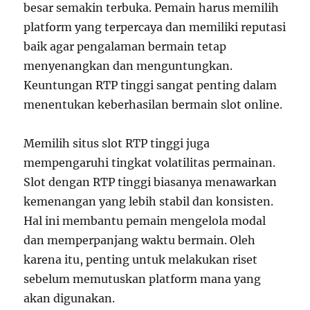
besar semakin terbuka. Pemain harus memilih
platform yang terpercaya dan memiliki reputasi
baik agar pengalaman bermain tetap
menyenangkan dan menguntungkan.
Keuntungan RTP tinggi sangat penting dalam
menentukan keberhasilan bermain slot online.
Memilih situs slot RTP tinggi juga
mempengaruhi tingkat volatilitas permainan.
Slot dengan RTP tinggi biasanya menawarkan
kemenangan yang lebih stabil dan konsisten.
Hal ini membantu pemain mengelola modal
dan memperpanjang waktu bermain. Oleh
karena itu, penting untuk melakukan riset
sebelum memutuskan platform mana yang
akan digunakan.