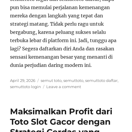
pun bisa memulai perjalanan kemenangan
mereka dengan langkah yang tepat dan
strategi matang. Tidak perlu ragu untuk
bergabung, karena peluang sukses selalu
terbuka lebar di platform ini. Jadi, tunggu apa
lagi? Segera daftarkan diri Anda dan rasakan
sensasi kemenangan besar yang menanti di
dunia perjudian daring modern ini.
Posted
Tags
April 29, 2026
semut toto
,
semuttoto
,
semuttoto daftar
,
on
on
semuttoto login
Leave a comment
Dapatkan
Insight
Eksklusif
Maksimalkan Profit dari
Bermain
di
Toto Slot Gacor dengan
Situs
Togel