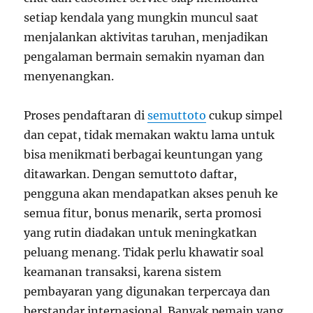
setiap kendala yang mungkin muncul saat
menjalankan aktivitas taruhan, menjadikan
pengalaman bermain semakin nyaman dan
menyenangkan.
Proses pendaftaran di
semuttoto
cukup simpel
dan cepat, tidak memakan waktu lama untuk
bisa menikmati berbagai keuntungan yang
ditawarkan. Dengan semuttoto daftar,
pengguna akan mendapatkan akses penuh ke
semua fitur, bonus menarik, serta promosi
yang rutin diadakan untuk meningkatkan
peluang menang. Tidak perlu khawatir soal
keamanan transaksi, karena sistem
pembayaran yang digunakan terpercaya dan
berstandar internasional. Banyak pemain yang