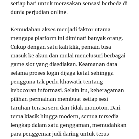
setiap hari untuk merasakan sensasi berbeda di
dunia perjudian online.
Kemudahan akses menjadi faktor utama
mengapa platform ini diminati banyak orang.
Cukup dengan satu kali klik, pemain bisa
masuk ke akun dan mulai menelusuri berbagai
game slot yang disediakan. Keamanan data
selama proses login dijaga ketat sehingga
pengguna tak perlu khawatir tentang
kebocoran informasi. Selain itu, keberagaman
pilihan permainan membuat setiap sesi
taruhan terasa seru dan tidak monoton. Dari
tema klasik hingga modern, semua tersedia
lengkap dalam satu genggaman, memudahkan
para penggemar judi daring untuk terus