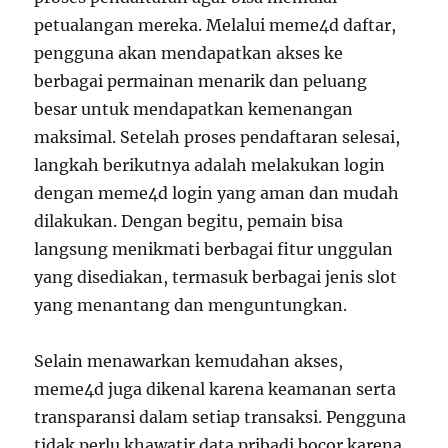
petualangan mereka. Melalui meme4d daftar,
pengguna akan mendapatkan akses ke
berbagai permainan menarik dan peluang
besar untuk mendapatkan kemenangan
maksimal. Setelah proses pendaftaran selesai,
langkah berikutnya adalah melakukan login
dengan meme4d login yang aman dan mudah
dilakukan. Dengan begitu, pemain bisa
langsung menikmati berbagai fitur unggulan
yang disediakan, termasuk berbagai jenis slot
yang menantang dan menguntungkan.
Selain menawarkan kemudahan akses,
meme4d juga dikenal karena keamanan serta
transparansi dalam setiap transaksi. Pengguna
tidak perlu khawatir data pribadi bocor karena