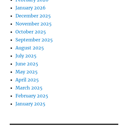
January 2026
December 2025
November 2025
October 2025
September 2025
August 2025
July 2025
June 2025
May 2025
April 2025
March 2025
February 2025
January 2025