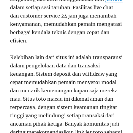
dalam setiap sesi taruhan. Fasilitas live chat
dan customer service 24 jam juga menambah
kenyamanan, memudahkan pemain mengatasi
berbagai kendala teknis dengan cepat dan
efisien.
Kelebihan lain dari situs ini adalah transparansi
dalam pengelolaan data dan transaksi
keuangan. Sistem deposit dan withdraw yang
cepat memudahkan pemain menyetor modal
dan menarik kemenangan kapan saja mereka
mau. Situs toto macau ini dikenal aman dan
terpercaya, dengan sistem keamanan tingkat
tinggi yang melindungi setiap transaksi dari
ancaman pihak ketiga. Banyak komunitas judi
daring merekomendasikan link jentoto sebagai