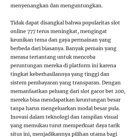
menyenangkan dan menguntungkan.
Tidak dapat disangkal bahwa popularitas slot
online 777 terus meningkat, mengingat
keunikan tema dan gaya permainan yang
berbeda dari biasanya. Banyak pemain yang
merasa tertantang untuk mencoba
peruntungan mereka di platform ini karena
tingkat keberhasilannya yang tinggi dan
sistem pembayaran yang transparan. Dengan
memanfaatkan peluang dari slot gacor bet 200,
mereka bisa mendapatkan keuntungan besar
tanpa harus mengeluarkan modal besar pula.
Inovasi dalam teknologi dan tampilan visual
yang memukau turut memperkuat daya tarik
situs ini, menjadikannya pilihan utama bagi