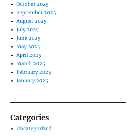
October 2025
September 2025
August 2025
July 2025
June 2025
May 2025
April 2025
March 2025
February 2025
January 2025
Categories
Uncategorized