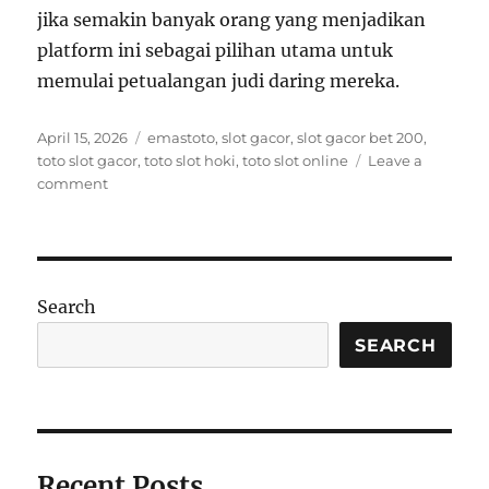
jika semakin banyak orang yang menjadikan
platform ini sebagai pilihan utama untuk
memulai petualangan judi daring mereka.
Posted
Tags
April 15, 2026
emastoto
,
slot gacor
,
slot gacor bet 200
,
on
toto slot gacor
,
toto slot hoki
,
toto slot online
Leave a
on
comment
Raih
Kemenangan
Besar
dengan
Strategi
Search
Slot
Gacor
SEARCH
Bet
200
di
Toto
Slot
Recent Posts
Hoki