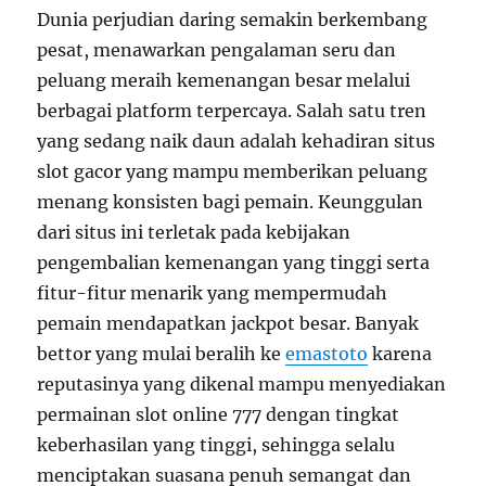
Dunia perjudian daring semakin berkembang
pesat, menawarkan pengalaman seru dan
peluang meraih kemenangan besar melalui
berbagai platform terpercaya. Salah satu tren
yang sedang naik daun adalah kehadiran situs
slot gacor yang mampu memberikan peluang
menang konsisten bagi pemain. Keunggulan
dari situs ini terletak pada kebijakan
pengembalian kemenangan yang tinggi serta
fitur-fitur menarik yang mempermudah
pemain mendapatkan jackpot besar. Banyak
bettor yang mulai beralih ke
emastoto
karena
reputasinya yang dikenal mampu menyediakan
permainan slot online 777 dengan tingkat
keberhasilan yang tinggi, sehingga selalu
menciptakan suasana penuh semangat dan