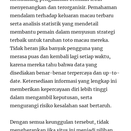
menyenangkan dan terorganisir. Pemahaman
mendalam terhadap keluaran macau terbaru
serta analisis statistik yang mendetail
membantu pemain dalam menyusun strategi
terbaik untuk taruhan toto macau mereka.
Tidak heran jika banyak pengguna yang
merasa puas dan kembali lagi setiap waktu,
karena mereka tahu bahwa data yang
disediakan benar-benar terpercaya dan up-to-
date. Ketersediaan informasi yang lengkap ini
memberikan kepercayaan diri lebih tinggi
dalam mengambil keputusan, serta
mengurangi risiko kesalahan saat bertaruh.
Dengan semua keunggulan tersebut, tidak
mengherankan jika situs ini menjadi pilihan