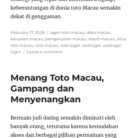
keberuntungan di dunia toto Macau semakin
dekat di genggaman.
Posted
Tags
February 17, 2026
agen toto macau
,
data macau
,
on
keluaran macau
,
pengeluaran macau
,
result macau
,
situs
toto macau
,
toto macau
,
wak togel
,
waktogel
,
waktogel
on
login
Leave a comment
Cara
Main
Toto
Menang Toto Macau,
Macau
Tanpa
Gampang dan
Panik
Menyenangkan
Bermain judi daring semakin diminati oleh
banyak orang, terutama karena kemudahan
akses dan berbagai pilihan permainan yang