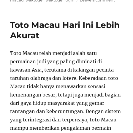
macau
,
waktogel
,
waktogel login
Leave a comment
Trik
jitu
supaya
Toto Macau Hari Ini Lebih
selalu
menang
Akurat
togel
tiap
hari!
Toto Macau telah menjadi salah satu
permainan judi yang paling diminati di
kawasan Asia, terutama di kalangan pecinta
taruhan olahraga dan lotere. Keberadaan toto
Macau tidak hanya menawarkan sensasi
kemenangan besar, tetapi juga menjadi bagian
dari gaya hidup masyarakat yang gemar
tantangan dan keberuntungan. Dengan sistem
yang terintegrasi dan terpercaya, toto Macau
mampu memberikan pengalaman bermain