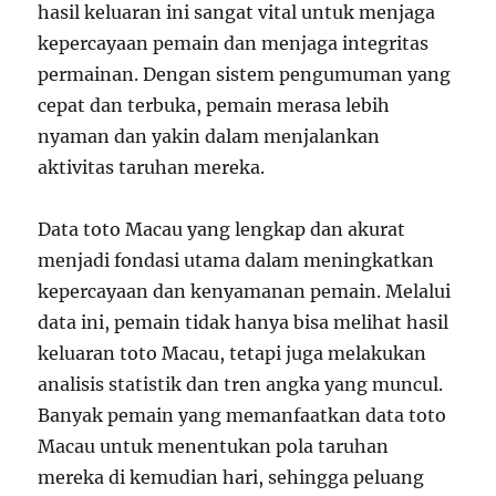
hasil keluaran ini sangat vital untuk menjaga
kepercayaan pemain dan menjaga integritas
permainan. Dengan sistem pengumuman yang
cepat dan terbuka, pemain merasa lebih
nyaman dan yakin dalam menjalankan
aktivitas taruhan mereka.
Data toto Macau yang lengkap dan akurat
menjadi fondasi utama dalam meningkatkan
kepercayaan dan kenyamanan pemain. Melalui
data ini, pemain tidak hanya bisa melihat hasil
keluaran toto Macau, tetapi juga melakukan
analisis statistik dan tren angka yang muncul.
Banyak pemain yang memanfaatkan data toto
Macau untuk menentukan pola taruhan
mereka di kemudian hari, sehingga peluang