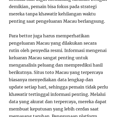
demikian, pemain bisa fokus pada strategi
mereka tanpa khawatir kehilangan waktu
penting saat pengeluaran Macau berlangsung.
Para bettor juga harus memperhatikan
pengeluaran Macau yang dilakukan secara
rutin oleh penyedia resmi. Informasi mengenai
keluaran Macau sangat penting untuk
menganalisis peluang dan memprediksi hasil
berikutnya. Situs toto Macau yang terpercaya
biasanya menyediakan data lengkap dan
update setiap hari, sehingga pemain tidak perlu
khawatir tertinggal informasi penting. Melalui
data yang akurat dan terpercaya, mereka dapat
membuat keputusan yang lebih cerdas saat
memasang taruhan. Penggunaan platform