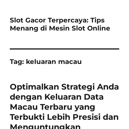
Slot Gacor Terpercaya: Tips
Menang di Mesin Slot Online
Tag:
keluaran macau
Optimalkan Strategi Anda
dengan Keluaran Data
Macau Terbaru yang
Terbukti Lebih Presisi dan
Menguntungkan