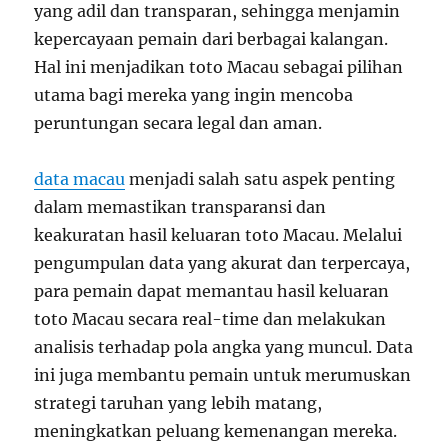
yang adil dan transparan, sehingga menjamin
kepercayaan pemain dari berbagai kalangan.
Hal ini menjadikan toto Macau sebagai pilihan
utama bagi mereka yang ingin mencoba
peruntungan secara legal dan aman.
data macau
menjadi salah satu aspek penting
dalam memastikan transparansi dan
keakuratan hasil keluaran toto Macau. Melalui
pengumpulan data yang akurat dan terpercaya,
para pemain dapat memantau hasil keluaran
toto Macau secara real-time dan melakukan
analisis terhadap pola angka yang muncul. Data
ini juga membantu pemain untuk merumuskan
strategi taruhan yang lebih matang,
meningkatkan peluang kemenangan mereka.