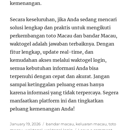
kemenangan.
Secara keseluruhan, jika Anda sedang mencari
solusi lengkap dan praktis untuk mengikuti
perkembangan toto Macau dan bandar Macau,
waktogel adalah jawaban terbaiknya. Dengan
fitur lengkap, update real-time, dan
kemudahan akses melalui waktogel login,
semua kebutuhan informasi Anda bisa
terpenuhi dengan cepat dan akurat. Jangan
sampai ketinggalan peluang emas hanya
karena informasi yang tidak terpercaya. Segera
manfaatkan platform ini dan tingkatkan
peluang kemenangan Anda!
Posted
Tags
January 19, 2026
bandar macau
,
keluaran macau
,
toto
on
on