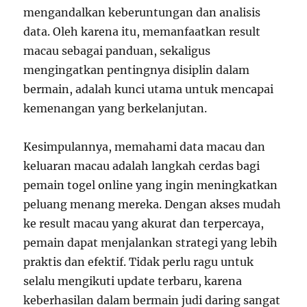
mengandalkan keberuntungan dan analisis
data. Oleh karena itu, memanfaatkan result
macau sebagai panduan, sekaligus
mengingatkan pentingnya disiplin dalam
bermain, adalah kunci utama untuk mencapai
kemenangan yang berkelanjutan.
Kesimpulannya, memahami data macau dan
keluaran macau adalah langkah cerdas bagi
pemain togel online yang ingin meningkatkan
peluang menang mereka. Dengan akses mudah
ke result macau yang akurat dan terpercaya,
pemain dapat menjalankan strategi yang lebih
praktis dan efektif. Tidak perlu ragu untuk
selalu mengikuti update terbaru, karena
keberhasilan dalam bermain judi daring sangat