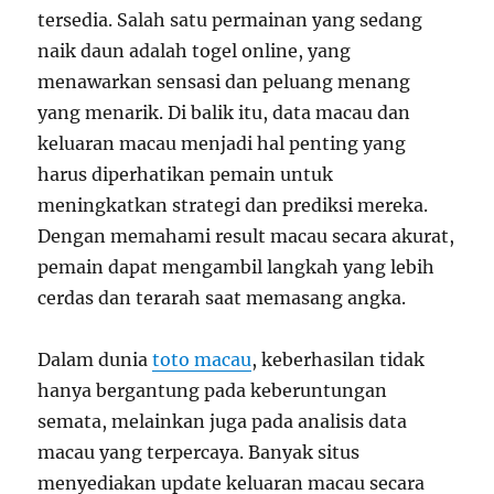
tersedia. Salah satu permainan yang sedang
naik daun adalah togel online, yang
menawarkan sensasi dan peluang menang
yang menarik. Di balik itu, data macau dan
keluaran macau menjadi hal penting yang
harus diperhatikan pemain untuk
meningkatkan strategi dan prediksi mereka.
Dengan memahami result macau secara akurat,
pemain dapat mengambil langkah yang lebih
cerdas dan terarah saat memasang angka.
Dalam dunia
toto macau
, keberhasilan tidak
hanya bergantung pada keberuntungan
semata, melainkan juga pada analisis data
macau yang terpercaya. Banyak situs
menyediakan update keluaran macau secara