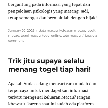
bergantung pada informasi yang tepat dan
pengelolaan psikologis yang matang. Jadi,
tetap semangat dan bermainlah dengan bijak!
Posted
Tags
January 20, 2026
data macau
,
keluaran macau
,
result
on
macau
,
togel macau
,
togel online
,
toto macau
Leave a
on
comment
Menang
Toto
Macau,
Trik jitu supaya selalu
Gampang
dan
menang togel tiap hari!
Menyenangkan
Apakah Anda sedang mencari cara mudah dan
terpercaya untuk mendapatkan informasi
terbaru mengenai keluaran Macau? Jangan
khawatir, karena saat ini sudah ada platform