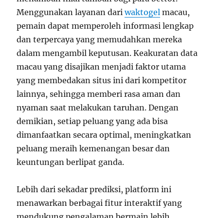
Menggunakan layanan dari
waktogel
macau,
pemain dapat memperoleh informasi lengkap
dan terpercaya yang memudahkan mereka
dalam mengambil keputusan. Keakuratan data
macau yang disajikan menjadi faktor utama
yang membedakan situs ini dari kompetitor
lainnya, sehingga memberi rasa aman dan
nyaman saat melakukan taruhan. Dengan
demikian, setiap peluang yang ada bisa
dimanfaatkan secara optimal, meningkatkan
peluang meraih kemenangan besar dan
keuntungan berlipat ganda.
Lebih dari sekadar prediksi, platform ini
menawarkan berbagai fitur interaktif yang
mendukung pengalaman bermain lebih