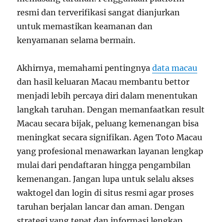
resmi dan terverifikasi sangat dianjurkan
untuk memastikan keamanan dan
kenyamanan selama bermain.
Akhirnya, memahami pentingnya
data macau
dan hasil keluaran Macau membantu bettor
menjadi lebih percaya diri dalam menentukan
langkah taruhan. Dengan memanfaatkan result
Macau secara bijak, peluang kemenangan bisa
meningkat secara signifikan. Agen Toto Macau
yang profesional menawarkan layanan lengkap
mulai dari pendaftaran hingga pengambilan
kemenangan. Jangan lupa untuk selalu akses
waktogel dan login di situs resmi agar proses
taruhan berjalan lancar dan aman. Dengan
strategi yang tepat dan informasi lengkap,