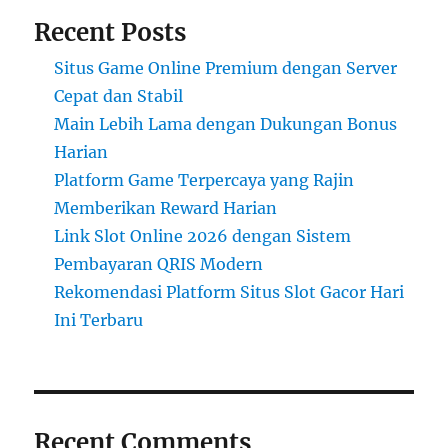
Terpercaya
Recent Posts
Situs Game Online Premium dengan Server
Cepat dan Stabil
Main Lebih Lama dengan Dukungan Bonus
Harian
Platform Game Terpercaya yang Rajin
Memberikan Reward Harian
Link Slot Online 2026 dengan Sistem
Pembayaran QRIS Modern
Rekomendasi Platform Situs Slot Gacor Hari
Ini Terbaru
Recent Comments