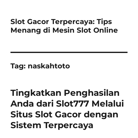
Slot Gacor Terpercaya: Tips
Menang di Mesin Slot Online
Tag:
naskahtoto
Tingkatkan Penghasilan
Anda dari Slot777 Melalui
Situs Slot Gacor dengan
Sistem Terpercaya