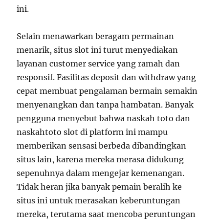
ini.
Selain menawarkan beragam permainan
menarik, situs slot ini turut menyediakan
layanan customer service yang ramah dan
responsif. Fasilitas deposit dan withdraw yang
cepat membuat pengalaman bermain semakin
menyenangkan dan tanpa hambatan. Banyak
pengguna menyebut bahwa naskah toto dan
naskahtoto slot di platform ini mampu
memberikan sensasi berbeda dibandingkan
situs lain, karena mereka merasa didukung
sepenuhnya dalam mengejar kemenangan.
Tidak heran jika banyak pemain beralih ke
situs ini untuk merasakan keberuntungan
mereka, terutama saat mencoba peruntungan