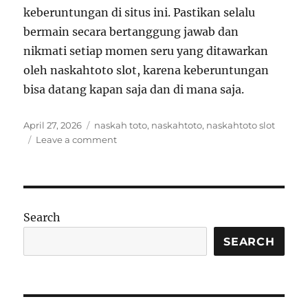
keberuntungan di situs ini. Pastikan selalu
bermain secara bertanggung jawab dan
nikmati setiap momen seru yang ditawarkan
oleh naskahtoto slot, karena keberuntungan
bisa datang kapan saja dan di mana saja.
Posted
Tags
April 27, 2026
naskah toto
,
naskahtoto
,
naskahtoto slot
on
on
Leave a comment
Tingkatkan
Penghasilan
Anda
dari
Slot777
Search
Melalui
Situs
SEARCH
Slot
Gacor
dengan
Sistem