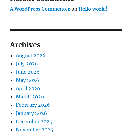
A WordPress Commenter
on
Hello world!
Archives
August 2026
July 2026
June 2026
May 2026
April 2026
March 2026
February 2026
January 2026
December 2025
November 2025