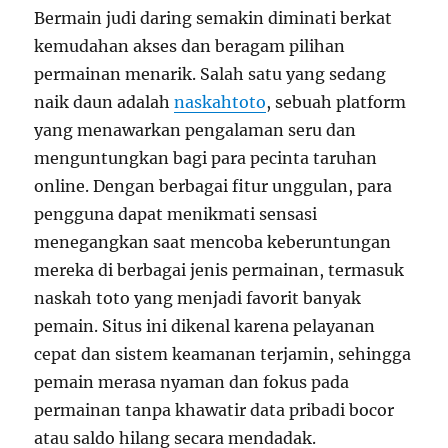
Bermain judi daring semakin diminati berkat
kemudahan akses dan beragam pilihan
permainan menarik. Salah satu yang sedang
naik daun adalah
naskahtoto
, sebuah platform
yang menawarkan pengalaman seru dan
menguntungkan bagi para pecinta taruhan
online. Dengan berbagai fitur unggulan, para
pengguna dapat menikmati sensasi
menegangkan saat mencoba keberuntungan
mereka di berbagai jenis permainan, termasuk
naskah toto yang menjadi favorit banyak
pemain. Situs ini dikenal karena pelayanan
cepat dan sistem keamanan terjamin, sehingga
pemain merasa nyaman dan fokus pada
permainan tanpa khawatir data pribadi bocor
atau saldo hilang secara mendadak.