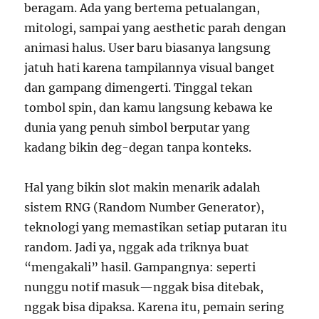
beragam. Ada yang bertema petualangan,
mitologi, sampai yang aesthetic parah dengan
animasi halus. User baru biasanya langsung
jatuh hati karena tampilannya visual banget
dan gampang dimengerti. Tinggal tekan
tombol spin, dan kamu langsung kebawa ke
dunia yang penuh simbol berputar yang
kadang bikin deg-degan tanpa konteks.
Hal yang bikin slot makin menarik adalah
sistem RNG (Random Number Generator),
teknologi yang memastikan setiap putaran itu
random. Jadi ya, nggak ada triknya buat
“mengakali” hasil. Gampangnya: seperti
nunggu notif masuk—nggak bisa ditebak,
nggak bisa dipaksa. Karena itu, pemain sering