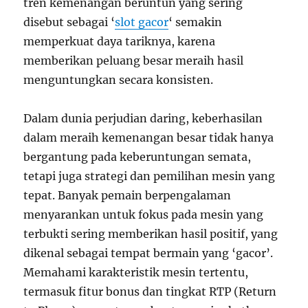
tren kemenangan beruntun yang sering
disebut sebagai ‘
slot gacor
‘ semakin
memperkuat daya tariknya, karena
memberikan peluang besar meraih hasil
menguntungkan secara konsisten.
Dalam dunia perjudian daring, keberhasilan
dalam meraih kemenangan besar tidak hanya
bergantung pada keberuntungan semata,
tetapi juga strategi dan pemilihan mesin yang
tepat. Banyak pemain berpengalaman
menyarankan untuk fokus pada mesin yang
terbukti sering memberikan hasil positif, yang
dikenal sebagai tempat bermain yang ‘gacor’.
Memahami karakteristik mesin tertentu,
termasuk fitur bonus dan tingkat RTP (Return