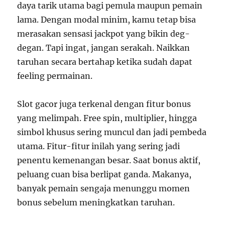
daya tarik utama bagi pemula maupun pemain
lama. Dengan modal minim, kamu tetap bisa
merasakan sensasi jackpot yang bikin deg-
degan. Tapi ingat, jangan serakah. Naikkan
taruhan secara bertahap ketika sudah dapat
feeling permainan.
Slot gacor juga terkenal dengan fitur bonus
yang melimpah. Free spin, multiplier, hingga
simbol khusus sering muncul dan jadi pembeda
utama. Fitur-fitur inilah yang sering jadi
penentu kemenangan besar. Saat bonus aktif,
peluang cuan bisa berlipat ganda. Makanya,
banyak pemain sengaja menunggu momen
bonus sebelum meningkatkan taruhan.