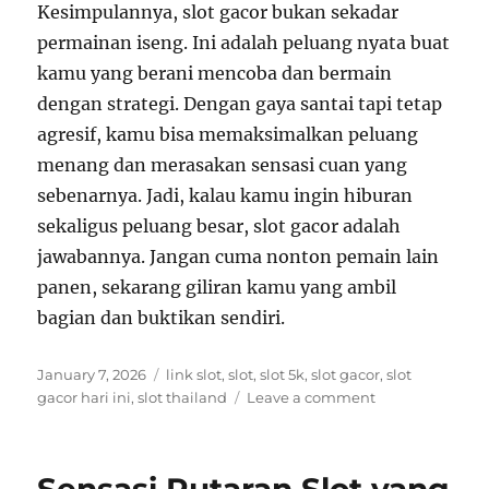
Kesimpulannya, slot gacor bukan sekadar
permainan iseng. Ini adalah peluang nyata buat
kamu yang berani mencoba dan bermain
dengan strategi. Dengan gaya santai tapi tetap
agresif, kamu bisa memaksimalkan peluang
menang dan merasakan sensasi cuan yang
sebenarnya. Jadi, kalau kamu ingin hiburan
sekaligus peluang besar, slot gacor adalah
jawabannya. Jangan cuma nonton pemain lain
panen, sekarang giliran kamu yang ambil
bagian dan buktikan sendiri.
Posted
Tags
January 7, 2026
link slot
,
slot
,
slot 5k
,
slot gacor
,
slot
on
on
gacor hari ini
,
slot thailand
Leave a comment
Slot
Gacor
Hari
Ini: