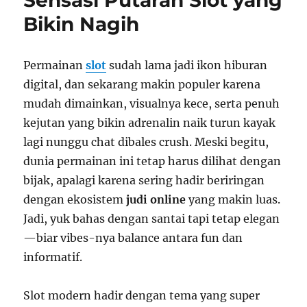
Sensasi Putaran Slot yang
Rahasia
Bikin Nagih
Menang
Besar
yang
Permainan
slot
sudah lama jadi ikon hiburan
Bikin
digital, dan sekarang makin populer karena
Saldo
Meledak
mudah dimainkan, visualnya kece, serta penuh
kejutan yang bikin adrenalin naik turun kayak
lagi nunggu chat dibales crush. Meski begitu,
dunia permainan ini tetap harus dilihat dengan
bijak, apalagi karena sering hadir beriringan
dengan ekosistem
judi online
yang makin luas.
Jadi, yuk bahas dengan santai tapi tetap elegan
—biar vibes-nya balance antara fun dan
informatif.
Slot modern hadir dengan tema yang super