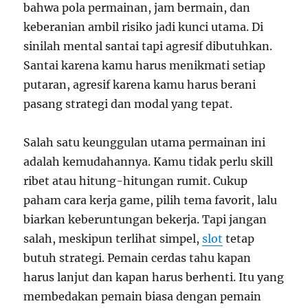
bahwa pola permainan, jam bermain, dan
keberanian ambil risiko jadi kunci utama. Di
sinilah mental santai tapi agresif dibutuhkan.
Santai karena kamu harus menikmati setiap
putaran, agresif karena kamu harus berani
pasang strategi dan modal yang tepat.
Salah satu keunggulan utama permainan ini
adalah kemudahannya. Kamu tidak perlu skill
ribet atau hitung-hitungan rumit. Cukup
paham cara kerja game, pilih tema favorit, lalu
biarkan keberuntungan bekerja. Tapi jangan
salah, meskipun terlihat simpel,
slot
tetap
butuh strategi. Pemain cerdas tahu kapan
harus lanjut dan kapan harus berhenti. Itu yang
membedakan pemain biasa dengan pemain