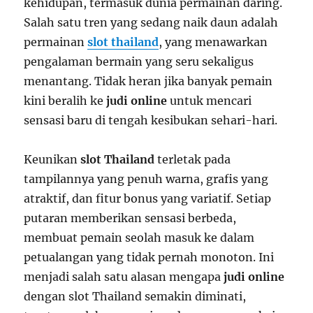
kehidupan, termasuk dunia permainan daring.
Salah satu tren yang sedang naik daun adalah
permainan
slot thailand
, yang menawarkan
pengalaman bermain yang seru sekaligus
menantang. Tidak heran jika banyak pemain
kini beralih ke
judi online
untuk mencari
sensasi baru di tengah kesibukan sehari-hari.
Keunikan
slot Thailand
terletak pada
tampilannya yang penuh warna, grafis yang
atraktif, dan fitur bonus yang variatif. Setiap
putaran memberikan sensasi berbeda,
membuat pemain seolah masuk ke dalam
petualangan yang tidak pernah monoton. Ini
menjadi salah satu alasan mengapa
judi online
dengan slot Thailand semakin diminati,