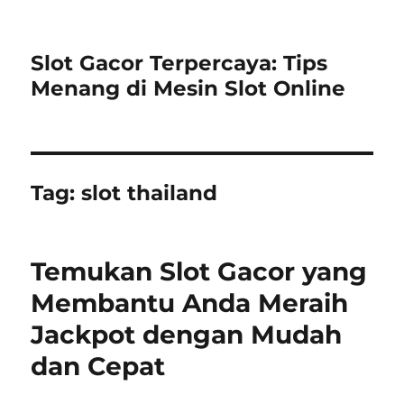
Slot Gacor Terpercaya: Tips
Menang di Mesin Slot Online
Tag:
slot thailand
Temukan Slot Gacor yang
Membantu Anda Meraih
Jackpot dengan Mudah
dan Cepat