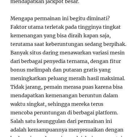
mendapatkan jackpot besar.
Mengapa permainan ini begitu diminati?
Faktor utama terletak pada tingginya tingkat
kemenangan yang bisa diraih kapan saja,
terutama saat keberuntungan sedang berpihak.
Banyak situs daring menawarkan variasi mesin
dari berbagai penyedia ternama, dengan fitur
bonus melimpah dan putaran gratis yang
meningkatkan peluang meraih hasil maksimal.
Tidak jarang, pemain merasa puas karena bisa
mendapatkan kemenangan beruntun dalam
waktu singkat, sehingga mereka terus
mencoba peruntungan di berbagai platform.
Salah satu keunggulan dari permainan ini
adalah kemampuannya menyesuaikan dengan