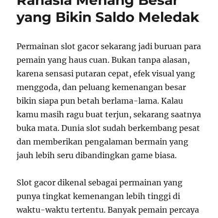
Rahasia Menang Besar
Tanpa
yang Bikin Saldo Meledak
Stress
Permainan slot gacor sekarang jadi buruan para
pemain yang haus cuan. Bukan tanpa alasan,
karena sensasi putaran cepat, efek visual yang
menggoda, dan peluang kemenangan besar
bikin siapa pun betah berlama-lama. Kalau
kamu masih ragu buat terjun, sekarang saatnya
buka mata. Dunia slot sudah berkembang pesat
dan memberikan pengalaman bermain yang
jauh lebih seru dibandingkan game biasa.
Slot gacor dikenal sebagai permainan yang
punya tingkat kemenangan lebih tinggi di
waktu-waktu tertentu. Banyak pemain percaya