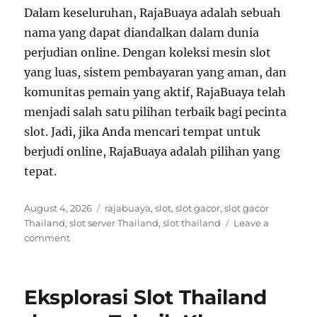
Dalam keseluruhan, RajaBuaya adalah sebuah
nama yang dapat diandalkan dalam dunia
perjudian online. Dengan koleksi mesin slot
yang luas, sistem pembayaran yang aman, dan
komunitas pemain yang aktif, RajaBuaya telah
menjadi salah satu pilihan terbaik bagi pecinta
slot. Jadi, jika Anda mencari tempat untuk
berjudi online, RajaBuaya adalah pilihan yang
tepat.
Posted
Tags
August 4, 2026
rajabuaya
,
slot
,
slot gacor
,
slot gacor
on
Thailand
,
slot server Thailand
,
slot thailand
Leave a
on
comment
Temukan
Slot
Gacor
Eksplorasi Slot Thailand
yang
Membantu