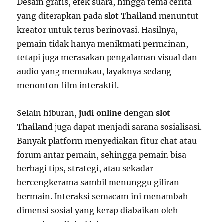
Desain grafis, efek suara, hingga tema cerita
yang diterapkan pada
slot Thailand
menuntut
kreator untuk terus berinovasi. Hasilnya,
pemain tidak hanya menikmati permainan,
tetapi juga merasakan pengalaman visual dan
audio yang memukau, layaknya sedang
menonton film interaktif.
Selain hiburan,
judi online
dengan
slot
Thailand
juga dapat menjadi sarana sosialisasi.
Banyak platform menyediakan fitur chat atau
forum antar pemain, sehingga pemain bisa
berbagi tips, strategi, atau sekadar
bercengkerama sambil menunggu giliran
bermain. Interaksi semacam ini menambah
dimensi sosial yang kerap diabaikan oleh