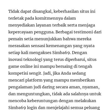
Tidak dapat disangkal, keberhasilan situs ini
terletak pada komitmennya dalam
menyediakan layanan terbaik serta menjaga
kepercayaan pengguna. Berbagai testimoni dari
pemain setia menunjukkan bahwa mereka
merasakan sensasi kemenangan yang nyata
setiap kali mengakses Simba69. Dengan
inovasi teknologi yang terus diperbarui, situs
game online ini mampu bersaing di tengah
kompetisi sengit. Jadi, jika Anda sedang
mencari platform yang mampu memberikan
pengalaman judi daring secara aman, nyaman,
dan menguntungkan, tidak ada salahnya untuk
mencoba keberuntungan dengan melakukan
Simba69 login dan menjelajahi semua peluang