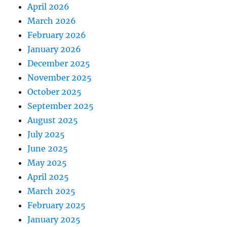
April 2026
March 2026
February 2026
January 2026
December 2025
November 2025
October 2025
September 2025
August 2025
July 2025
June 2025
May 2025
April 2025
March 2025
February 2025
January 2025