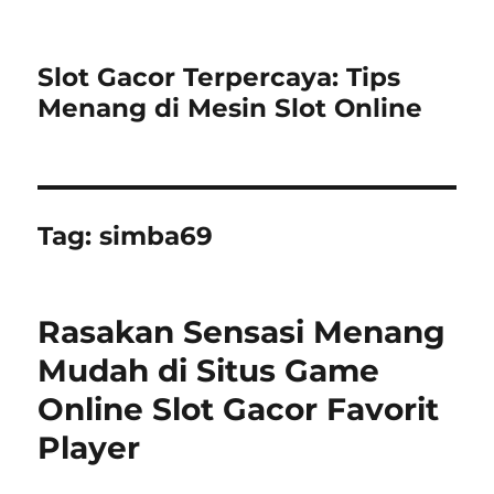
Slot Gacor Terpercaya: Tips
Menang di Mesin Slot Online
Tag:
simba69
Rasakan Sensasi Menang
Mudah di Situs Game
Online Slot Gacor Favorit
Player