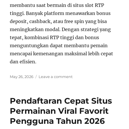
membantu saat bermain di situs slot RTP
tinggi. Banyak platform menawarkan bonus
deposit, cashback, atau free spin yang bisa
meningkatkan modal. Dengan strategi yang
tepat, kombinasi RTP tinggi dan bonus
menguntungkan dapat membantu pemain
mencapai kemenangan maksimal lebih cepat
dan efisien.
Posted
on
May 26, 2026
Leave a comment
on
Daftar
Link
Alternatif
Pendaftaran Cepat Situs
Resmi
2026
Permainan Viral Favorit
Dengan
Pengguna Tahun 2026
Keamanan
Maksimal