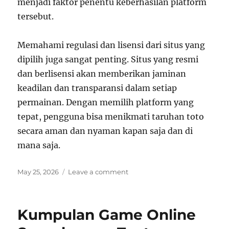
menjadi faktor penentu keberhasilan platform
tersebut.
Memahami regulasi dan lisensi dari situs yang
dipilih juga sangat penting. Situs yang resmi
dan berlisensi akan memberikan jaminan
keadilan dan transparansi dalam setiap
permainan. Dengan memilih platform yang
tepat, pengguna bisa menikmati taruhan toto
secara aman dan nyaman kapan saja dan di
mana saja.
Posted
on
May 25, 2026
Leave a comment
on
Games
Online
Modern
Kumpulan Game Online
dan
Populer