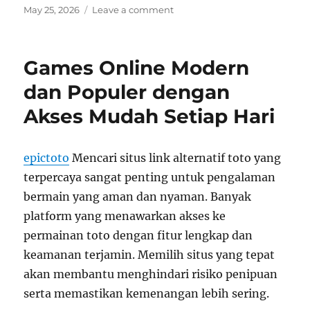
Posted
on
May 25, 2026
Leave a comment
on
Situs
Games
Indonesia
Games Online Modern
dengan
Koleksi
dan Populer dengan
Viral
Akses Mudah Setiap Hari
dan
Lengkap
2026
epictoto
Mencari situs link alternatif toto yang
terpercaya sangat penting untuk pengalaman
bermain yang aman dan nyaman. Banyak
platform yang menawarkan akses ke
permainan toto dengan fitur lengkap dan
keamanan terjamin. Memilih situs yang tepat
akan membantu menghindari risiko penipuan
serta memastikan kemenangan lebih sering.