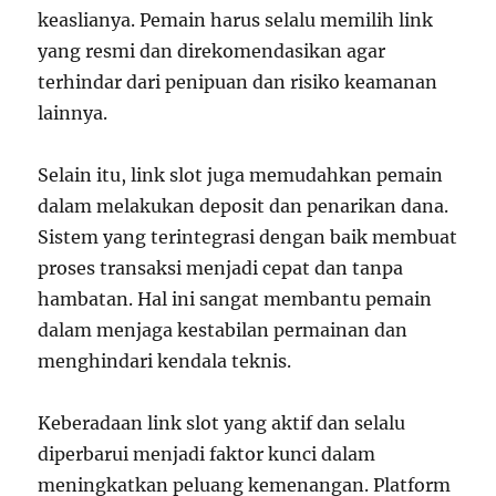
keaslianya. Pemain harus selalu memilih link
yang resmi dan direkomendasikan agar
terhindar dari penipuan dan risiko keamanan
lainnya.
Selain itu, link slot juga memudahkan pemain
dalam melakukan deposit dan penarikan dana.
Sistem yang terintegrasi dengan baik membuat
proses transaksi menjadi cepat dan tanpa
hambatan. Hal ini sangat membantu pemain
dalam menjaga kestabilan permainan dan
menghindari kendala teknis.
Keberadaan link slot yang aktif dan selalu
diperbarui menjadi faktor kunci dalam
meningkatkan peluang kemenangan. Platform