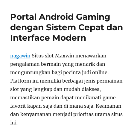
Menemukan
Situs
Portal Android Gaming
Game
Online
dengan Sistem Cepat dan
Aman
Interface Modern
dengan
Peluang
Jackpot
yang
nagawin
Situs slot Maxwin menawarkan
Lebih
pengalaman bermain yang menarik dan
Mudah
menguntungkan bagi pecinta judi online.
Didapat
Platform ini memiliki berbagai jenis permainan
slot yang lengkap dan mudah diakses,
memastikan pemain dapat menikmati game
favorit kapan saja dan di mana saja. Keamanan
dan kenyamanan menjadi prioritas utama situs
ini.