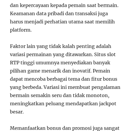
dan kepercayaan kepada pemain saat bermain.
Keamanan data pribadi dan transaksi juga
harus menjadi perhatian utama saat memilih
platform.
Faktor lain yang tidak kalah penting adalah
variasi permainan yang ditawarkan. Situs slot
RTP tinggi umumnya menyediakan banyak
pilihan game menarik dan inovatif. Pemain
dapat mencoba berbagai tema dan fitur bonus
yang berbeda. Variasi ini membuat pengalaman
bermain semakin seru dan tidak monoton,
meningkatkan peluang mendapatkan jackpot
besar.
Memanfaatkan bonus dan promosi juga sangat