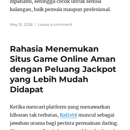
dipahami, sehingga cocok untuk semua
kalangan, baik pemula maupun profesional.
Posted
on
May 31, 2026
Leave a comment
on
Link
Alternatif
Resmi
Rahasia Menemukan
2026
Untuk
Situs Game Online Aman
Android
dengan Peluang Jackpot
&
iOS
yang Lebih Mudah
Didapat
Ketika mencari platform yang menawarkan
hiburan tak terbatas,
Rafi168
muncul sebagai
jawaban utama bagi pecinta permainan daring.