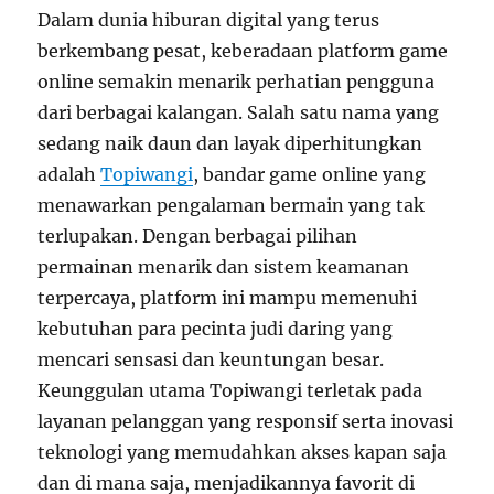
Dalam dunia hiburan digital yang terus
berkembang pesat, keberadaan platform game
online semakin menarik perhatian pengguna
dari berbagai kalangan. Salah satu nama yang
sedang naik daun dan layak diperhitungkan
adalah
Topiwangi
, bandar game online yang
menawarkan pengalaman bermain yang tak
terlupakan. Dengan berbagai pilihan
permainan menarik dan sistem keamanan
terpercaya, platform ini mampu memenuhi
kebutuhan para pecinta judi daring yang
mencari sensasi dan keuntungan besar.
Keunggulan utama Topiwangi terletak pada
layanan pelanggan yang responsif serta inovasi
teknologi yang memudahkan akses kapan saja
dan di mana saja, menjadikannya favorit di