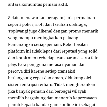
antara komunitas pemain aktif.
Selain menawarkan beragam jenis permainan
seperti poker, slot, dan taruhan olahraga,
Topiwangi juga dikenal dengan promo menarik
yang mampu meningkatkan peluang
kemenangan setiap pemain. Keberhasilan
platform ini tidak lepas dari reputasi yang solid
dan komitmen terhadap transparansi serta fair
play. Para pengguna merasa nyaman dan
percaya diri karena setiap transaksi
berlangsung cepat dan aman, didukung oleh
sistem enkripsi terbaru. Tidak mengherankan
jika banyak pemain dari berbagai wilayah
memilih bergabung dan menaruh kepercayaan
penuh kepada bandar game online ini sebagai