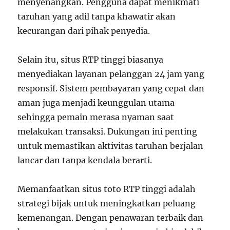
menyenangkan. Pengguna dapat menikmati
taruhan yang adil tanpa khawatir akan
kecurangan dari pihak penyedia.
Selain itu, situs RTP tinggi biasanya
menyediakan layanan pelanggan 24 jam yang
responsif. Sistem pembayaran yang cepat dan
aman juga menjadi keunggulan utama
sehingga pemain merasa nyaman saat
melakukan transaksi. Dukungan ini penting
untuk memastikan aktivitas taruhan berjalan
lancar dan tanpa kendala berarti.
Memanfaatkan situs toto RTP tinggi adalah
strategi bijak untuk meningkatkan peluang
kemenangan. Dengan penawaran terbaik dan