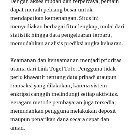
Dengan akses mudah dan terpercaya, pemain
dapat meraih peluang besar untuk
mendapatkan kemenangan. Situs ini
menyediakan berbagai fitur lengkap, mulai dari
statistik hingga data pengeluaran terbaru,
memudahkan analisis prediksi angka keluaran.
Keamanan dan kenyamanan menjadi prioritas
utama dari Link Togel Toto. Pengguna tidak
perlu khawatir tentang data pribadi ataupun
transaksi yang dilakukan, karena sistem
enkripsi canggih melindungi setiap aktivitas.
Beragam metode pembayaran juga tersedia,
memudahkan pengguna melakukan deposit
maupun penarikan dana secara cepat dan
aman.