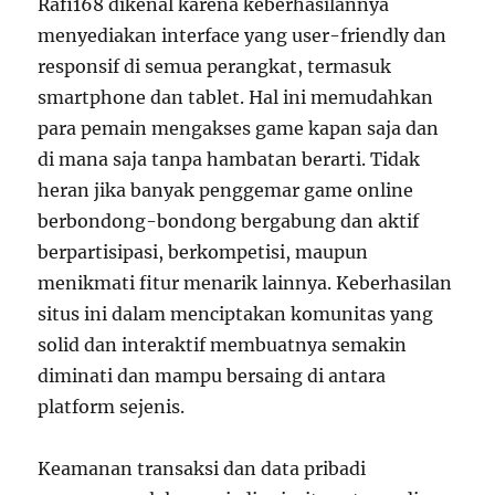
Rafi168 dikenal karena keberhasilannya
menyediakan interface yang user-friendly dan
responsif di semua perangkat, termasuk
smartphone dan tablet. Hal ini memudahkan
para pemain mengakses game kapan saja dan
di mana saja tanpa hambatan berarti. Tidak
heran jika banyak penggemar game online
berbondong-bondong bergabung dan aktif
berpartisipasi, berkompetisi, maupun
menikmati fitur menarik lainnya. Keberhasilan
situs ini dalam menciptakan komunitas yang
solid dan interaktif membuatnya semakin
diminati dan mampu bersaing di antara
platform sejenis.
Keamanan transaksi dan data pribadi