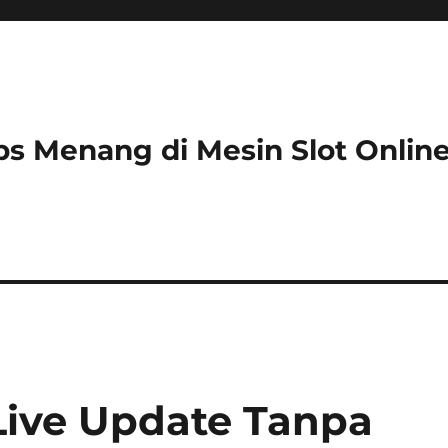
ips Menang di Mesin Slot Onlin
Live Update Tanpa