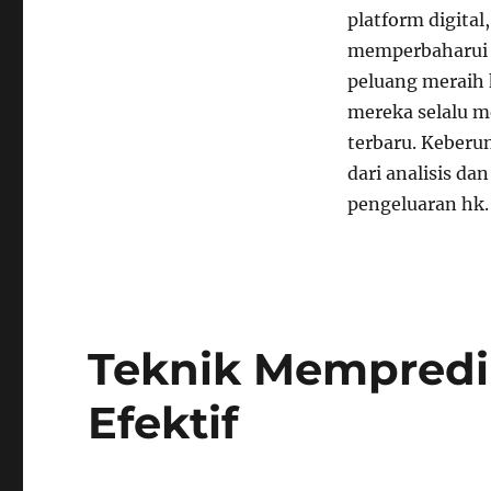
platform digital
memperbaharui p
peluang meraih 
mereka selalu m
terbaru. Keberu
dari analisis da
pengeluaran hk.
Teknik Mempredi
Efektif