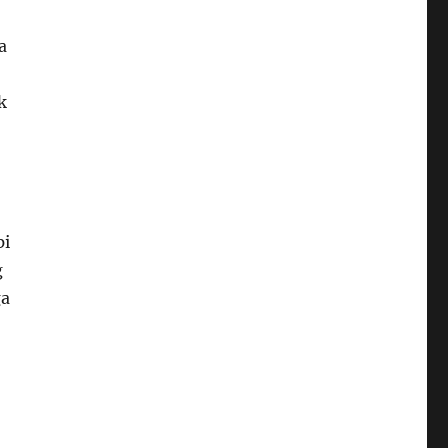
a
k
pi
g
ga