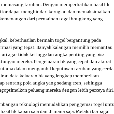
um memasang taruhan. Dengan memperhatikan hasil hk
ettor dapat menghindari kerugian dan memaksimalkan
 kemenangan dari permainan togel hongkong yang
gkal, keberhasilan bermain togel bergantung pada
formasi yang tepat. Banyak kalangan memilih memantau
hari agar tidak ketinggalan angka penting yang bisa
tungan mereka. Pengeluaran hk yang cepat dan akurat
 utama dalam mengambil keputusan taruhan yang cerda
adiran data keluaran hk yang lengkap memberikan
p tentang pola angka yang sedang tren, sehingga
goptimalkan peluang mereka dengan lebih percaya diri.
embangan teknologi memudahkan penggemar togel unt
asil hk kapan saja dan di mana saja. Melalui berbagai