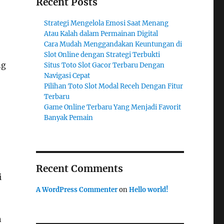
Recent Posts
Strategi Mengelola Emosi Saat Menang
Atau Kalah dalam Permainan Digital
Cara Mudah Menggandakan Keuntungan di
Slot Online dengan Strategi Terbukti
ng
Situs Toto Slot Gacor Terbaru Dengan
Navigasi Cepat
Pilihan Toto Slot Modal Receh Dengan Fitur
Terbaru
Game Online Terbaru Yang Menjadi Favorit
Banyak Pemain
Recent Comments
i
A WordPress Commenter
on
Hello world!
n