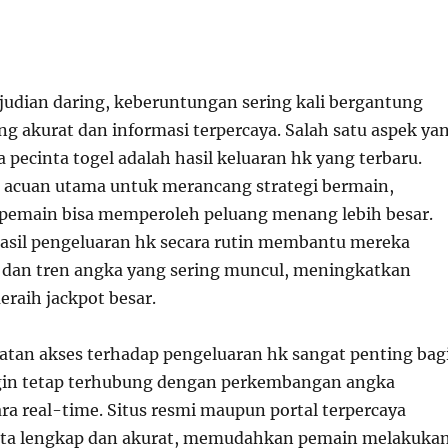
judian daring, keberuntungan sering kali bergantung
ng akurat dan informasi terpercaya. Salah satu aspek ya
ra pecinta togel adalah hasil keluaran hk yang terbaru.
i acuan utama untuk merancang strategi bermain,
 pemain bisa memperoleh peluang menang lebih besar.
sil pengeluaran hk secara rutin membantu mereka
dan tren angka yang sering muncul, meningkatkan
aih jackpot besar.
epatan akses terhadap pengeluaran hk sangat penting bag
gin tetap terhubung dengan perkembangan angka
ra real-time. Situs resmi maupun portal terpercaya
ta lengkap dan akurat, memudahkan pemain melakuka