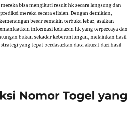
, mereka bisa mengikuti result hk secara langsung dan
rediksi mereka secara efisien. Dengan demikian,
kemenangan besar semakin terbuka lebar, asalkan
emanfaatkan informasi keluaran hk yang terpercaya da
ntungan bukan sekadar keberuntungan, melainkan hasil
n strategi yang tepat berdasarkan data akurat dari hasil
ksi Nomor Togel yan