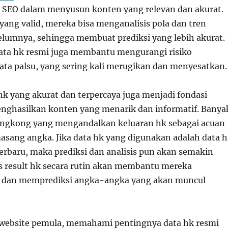
 SEO dalam menyusun konten yang relevan dan akurat.
yang valid, mereka bisa menganalisis pola dan tren
elumnya, sehingga membuat prediksi yang lebih akurat.
data hk resmi juga membantu mengurangi risiko
a palsu, yang sering kali merugikan dan menyesatkan.
l hk yang akurat dan terpercaya juga menjadi fondasi
ghasilkan konten yang menarik dan informatif. Banya
ongkong yang mengandalkan keluaran hk sebagai acuan
sang angka. Jika data hk yang digunakan adalah data 
terbaru, maka prediksi dan analisis pun akan semakin
s result hk secara rutin akan membantu mereka
 dan memprediksi angka-angka yang akan muncul
 website pemula, memahami pentingnya data hk resmi