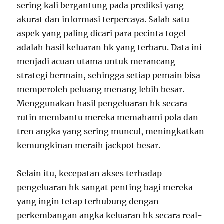
sering kali bergantung pada prediksi yang
akurat dan informasi terpercaya. Salah satu
aspek yang paling dicari para pecinta togel
adalah hasil keluaran hk yang terbaru. Data ini
menjadi acuan utama untuk merancang
strategi bermain, sehingga setiap pemain bisa
memperoleh peluang menang lebih besar.
Menggunakan hasil pengeluaran hk secara
rutin membantu mereka memahami pola dan
tren angka yang sering muncul, meningkatkan
kemungkinan meraih jackpot besar.
Selain itu, kecepatan akses terhadap
pengeluaran hk sangat penting bagi mereka
yang ingin tetap terhubung dengan
perkembangan angka keluaran hk secara real-