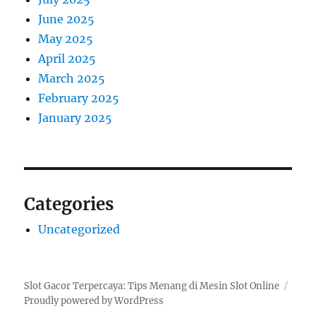
June 2025
May 2025
April 2025
March 2025
February 2025
January 2025
Categories
Uncategorized
Slot Gacor Terpercaya: Tips Menang di Mesin Slot Online
Proudly powered by WordPress