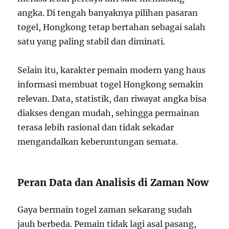
angka. Di tengah banyaknya pilihan pasaran
togel, Hongkong tetap bertahan sebagai salah
satu yang paling stabil dan diminati.
Selain itu, karakter pemain modern yang haus
informasi membuat togel Hongkong semakin
relevan. Data, statistik, dan riwayat angka bisa
diakses dengan mudah, sehingga permainan
terasa lebih rasional dan tidak sekadar
mengandalkan keberuntungan semata.
Peran Data dan Analisis di Zaman Now
Gaya bermain togel zaman sekarang sudah
jauh berbeda. Pemain tidak lagi asal pasang,