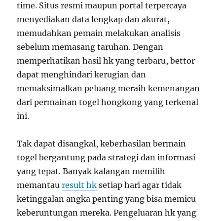
time. Situs resmi maupun portal terpercaya
menyediakan data lengkap dan akurat,
memudahkan pemain melakukan analisis
sebelum memasang taruhan. Dengan
memperhatikan hasil hk yang terbaru, bettor
dapat menghindari kerugian dan
memaksimalkan peluang meraih kemenangan
dari permainan togel hongkong yang terkenal
ini.
Tak dapat disangkal, keberhasilan bermain
togel bergantung pada strategi dan informasi
yang tepat. Banyak kalangan memilih
memantau
result hk
setiap hari agar tidak
ketinggalan angka penting yang bisa memicu
keberuntungan mereka. Pengeluaran hk yang