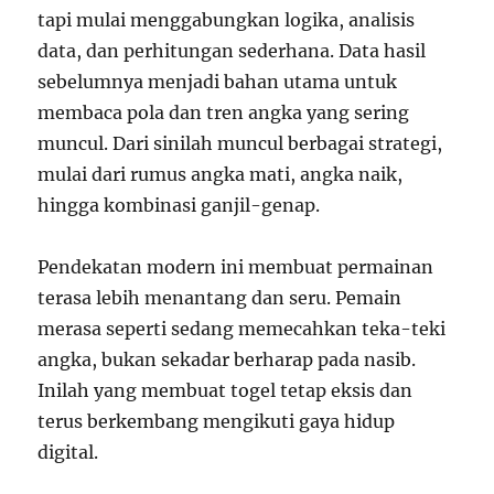
tapi mulai menggabungkan logika, analisis
data, dan perhitungan sederhana. Data hasil
sebelumnya menjadi bahan utama untuk
membaca pola dan tren angka yang sering
muncul. Dari sinilah muncul berbagai strategi,
mulai dari rumus angka mati, angka naik,
hingga kombinasi ganjil-genap.
Pendekatan modern ini membuat permainan
terasa lebih menantang dan seru. Pemain
merasa seperti sedang memecahkan teka-teki
angka, bukan sekadar berharap pada nasib.
Inilah yang membuat togel tetap eksis dan
terus berkembang mengikuti gaya hidup
digital.