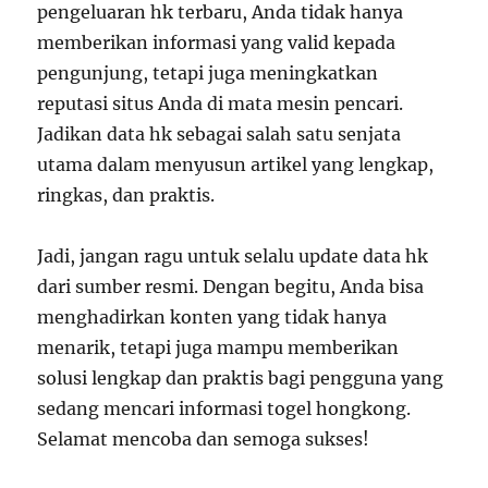
pengeluaran hk terbaru, Anda tidak hanya
memberikan informasi yang valid kepada
pengunjung, tetapi juga meningkatkan
reputasi situs Anda di mata mesin pencari.
Jadikan data hk sebagai salah satu senjata
utama dalam menyusun artikel yang lengkap,
ringkas, dan praktis.
Jadi, jangan ragu untuk selalu update data hk
dari sumber resmi. Dengan begitu, Anda bisa
menghadirkan konten yang tidak hanya
menarik, tetapi juga mampu memberikan
solusi lengkap dan praktis bagi pengguna yang
sedang mencari informasi togel hongkong.
Selamat mencoba dan semoga sukses!