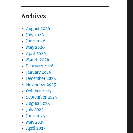
Archives
August 2026
July 2026
June 2026
May 2026
April 2026
March 2026
February 2026
January 2026
December 2025
November 2025
October 2025
September 2025
August 2025
July 2025
June 2025
May 2025
April 2025