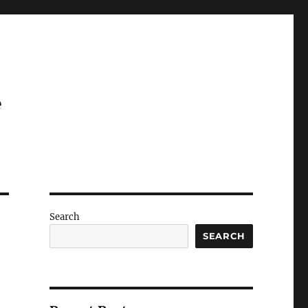
e
Search
SEARCH