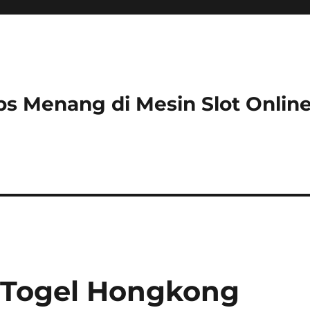
ips Menang di Mesin Slot Onlin
 Togel Hongkong