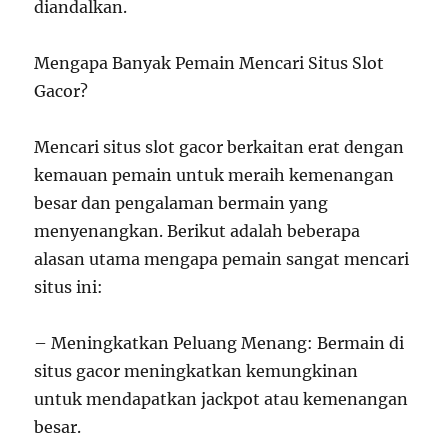
diandalkan.
Mengapa Banyak Pemain Mencari Situs Slot
Gacor?
Mencari situs slot gacor berkaitan erat dengan
kemauan pemain untuk meraih kemenangan
besar dan pengalaman bermain yang
menyenangkan. Berikut adalah beberapa
alasan utama mengapa pemain sangat mencari
situs ini:
– Meningkatkan Peluang Menang: Bermain di
situs gacor meningkatkan kemungkinan
untuk mendapatkan jackpot atau kemenangan
besar.