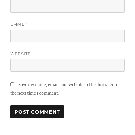
EMAIL
*
WEBSITE
Save my name, email, and website in this browser for
the next time I comment.