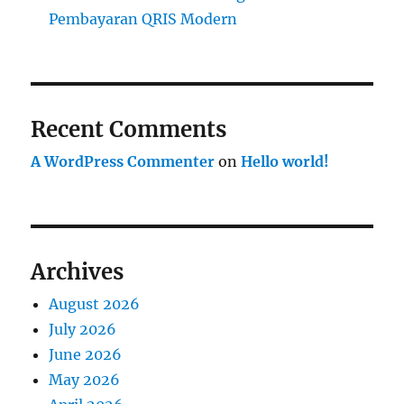
Pembayaran QRIS Modern
Recent Comments
A WordPress Commenter
on
Hello world!
Archives
August 2026
July 2026
June 2026
May 2026