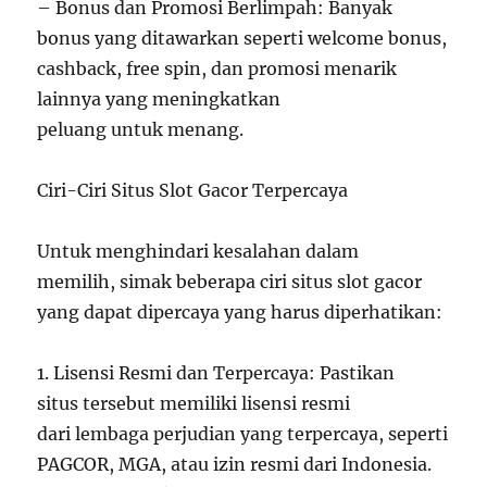
– Bonus dan Promosi Berlimpah: Banyak
bonus yang ditawarkan seperti welcome bonus,
cashback, free spin, dan promosi menarik
lainnya yang meningkatkan
peluang untuk menang.
Ciri-Ciri Situs Slot Gacor Terpercaya
Untuk menghindari kesalahan dalam
memilih, simak beberapa ciri situs slot gacor
yang dapat dipercaya yang harus diperhatikan:
1. Lisensi Resmi dan Terpercaya: Pastikan
situs tersebut memiliki lisensi resmi
dari lembaga perjudian yang terpercaya, seperti
PAGCOR, MGA, atau izin resmi dari Indonesia.