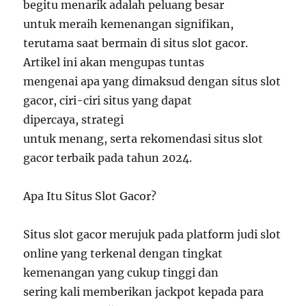
begitu menarik adalah peluang besar
untuk meraih kemenangan signifikan,
terutama saat bermain di situs slot gacor.
Artikel ini akan mengupas tuntas
mengenai apa yang dimaksud dengan situs slot
gacor, ciri-ciri situs yang dapat
dipercaya, strategi
untuk menang, serta rekomendasi situs slot
gacor terbaik pada tahun 2024.
Apa Itu Situs Slot Gacor?
Situs slot gacor merujuk pada platform judi slot
online yang terkenal dengan tingkat
kemenangan yang cukup tinggi dan
sering kali memberikan jackpot kepada para