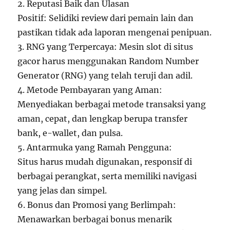
2. Reputasi Baik dan Ulasan
Positif: Selidiki review dari pemain lain dan
pastikan tidak ada laporan mengenai penipuan.
3. RNG yang Terpercaya: Mesin slot di situs
gacor harus menggunakan Random Number
Generator (RNG) yang telah teruji dan adil.
4. Metode Pembayaran yang Aman:
Menyediakan berbagai metode transaksi yang
aman, cepat, dan lengkap berupa transfer
bank, e-wallet, dan pulsa.
5. Antarmuka yang Ramah Pengguna:
Situs harus mudah digunakan, responsif di
berbagai perangkat, serta memiliki navigasi
yang jelas dan simpel.
6. Bonus dan Promosi yang Berlimpah:
Menawarkan berbagai bonus menarik