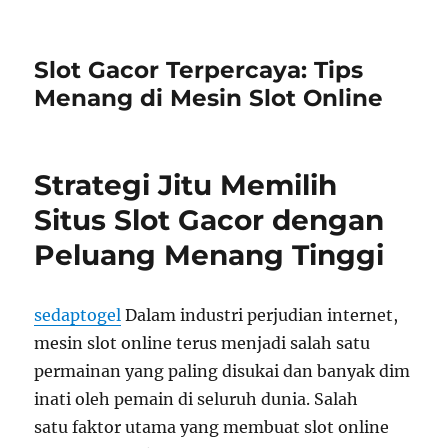
Slot Gacor Terpercaya: Tips
Menang di Mesin Slot Online
Strategi Jitu Memilih
Situs Slot Gacor dengan
Peluang Menang Tinggi
sedaptogel
Dalam industri perjudian internet,
mesin slot online terus menjadi salah satu
permainan yang paling disukai dan banyak dim
inati oleh pemain di seluruh dunia. Salah
satu faktor utama yang membuat slot online