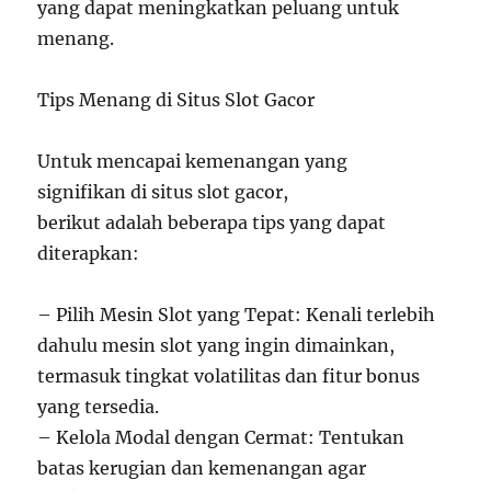
yang dapat meningkatkan peluang untuk
menang.
Tips Menang di Situs Slot Gacor
Untuk mencapai kemenangan yang
signifikan di situs slot gacor,
berikut adalah beberapa tips yang dapat
diterapkan:
– Pilih Mesin Slot yang Tepat: Kenali terlebih
dahulu mesin slot yang ingin dimainkan,
termasuk tingkat volatilitas dan fitur bonus
yang tersedia.
– Kelola Modal dengan Cermat: Tentukan
batas kerugian dan kemenangan agar