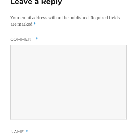
Leave a Reply
Your email address will not be published.
Required fields
are marked
*
COMMENT
*
NAME
*