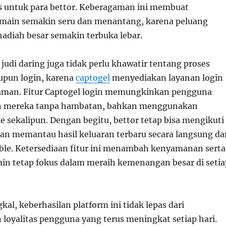
as untuk para bettor. Keberagaman ini membuat
main semakin seru dan menantang, karena peluang
diah besar semakin terbuka lebar.
udi daring juga tidak perlu khawatir tentang proses
upun login, karena
captogel
menyediakan layanan login
 aman. Fitur Captogel login memungkinkan pengguna
 mereka tanpa hambatan, bahkan menggunakan
e sekalipun. Dengan begitu, bettor tetap bisa mengikuti
dan memantau hasil keluaran terbaru secara langsung da
ble. Ketersediaan fitur ini menambah kenyamanan serta
n tetap fokus dalam meraih kemenangan besar di setia
kal, keberhasilan platform ini tidak lepas dari
 loyalitas pengguna yang terus meningkat setiap hari.