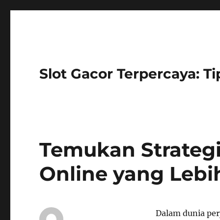
Slot Gacor Terpercaya: T
Temukan Strategi
Online yang Leb
Dalam dunia per