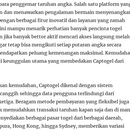
 para penggemar taruhan angka. Salah satu platform yan
un dan menawarkan pengalaman bermain menyenangka
Dengan berbagai fitur inovatif dan layanan yang ramah
 ini mampu menarik perhatian banyak pencinta togel
n jika banyak bettor aktif mencari akses langsung melal
gar tetap bisa mengikuti setiap putaran angka secara
mendapatkan peluang kemenangan maksimal. Kemudah
di keunggulan utama yang membedakan Captogel dari
kan kemudahan, Captogel dikenal dengan sistem
anggih sehingga data pengguna terlindungi dari
etiga. Beragam metode pembayaran yang fleksibel juga
k memudahkan transaksi taruhan kapan saja dan di ma
menyediakan berbagai pasar togel dari berbagai daerah,
apura, Hong Kong, hingga Sydney, memberikan variasi