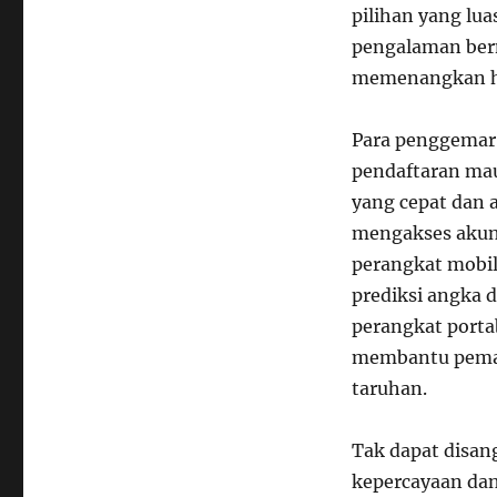
pilihan yang lu
pengalaman ber
memenangkan ha
Para penggemar j
pendaftaran ma
yang cepat dan
mengakses akun
perangkat mobil
prediksi angka 
perangkat porta
membantu pemai
taruhan.
Tak dapat disang
kepercayaan dan