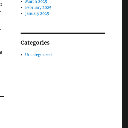
March 2025
r
February 2025
r-
January 2025
.
Categories
a
Uncategorized