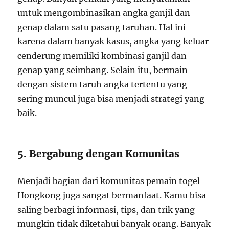
untuk mengombinasikan angka ganjil dan
genap dalam satu pasang taruhan. Hal ini
karena dalam banyak kasus, angka yang keluar
cenderung memiliki kombinasi ganjil dan
genap yang seimbang. Selain itu, bermain
dengan sistem taruh angka tertentu yang
sering muncul juga bisa menjadi strategi yang
baik.
5. Bergabung dengan Komunitas
Menjadi bagian dari komunitas pemain togel
Hongkong juga sangat bermanfaat. Kamu bisa
saling berbagi informasi, tips, dan trik yang
mungkin tidak diketahui banyak orang. Banyak