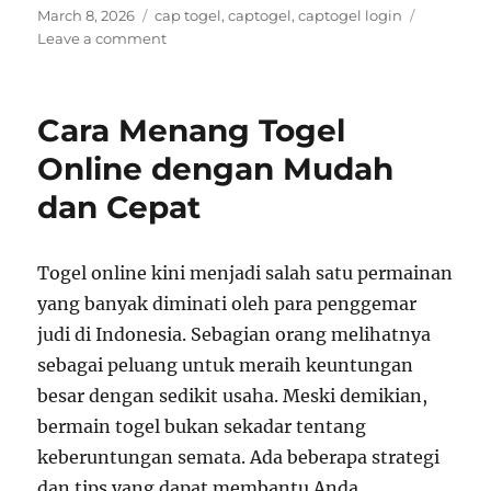
Posted
Tags
March 8, 2026
cap togel
,
captogel
,
captogel login
on
on
Leave a comment
Temukan
Strategi
Bermain
Cara Menang Togel
Togel
Online
Online dengan Mudah
yang
dan Cepat
Lebih
Menguntungkan
Togel online kini menjadi salah satu permainan
yang banyak diminati oleh para penggemar
judi di Indonesia. Sebagian orang melihatnya
sebagai peluang untuk meraih keuntungan
besar dengan sedikit usaha. Meski demikian,
bermain togel bukan sekadar tentang
keberuntungan semata. Ada beberapa strategi
dan tips yang dapat membantu Anda