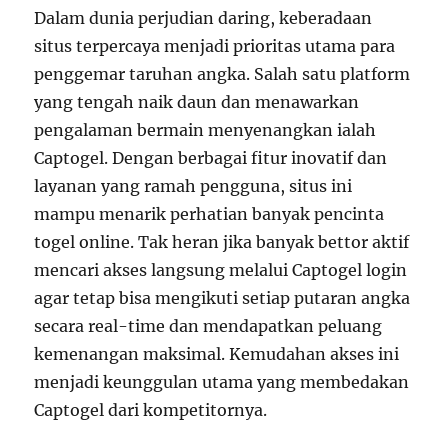
Dalam dunia perjudian daring, keberadaan
situs terpercaya menjadi prioritas utama para
penggemar taruhan angka. Salah satu platform
yang tengah naik daun dan menawarkan
pengalaman bermain menyenangkan ialah
Captogel. Dengan berbagai fitur inovatif dan
layanan yang ramah pengguna, situs ini
mampu menarik perhatian banyak pencinta
togel online. Tak heran jika banyak bettor aktif
mencari akses langsung melalui Captogel login
agar tetap bisa mengikuti setiap putaran angka
secara real-time dan mendapatkan peluang
kemenangan maksimal. Kemudahan akses ini
menjadi keunggulan utama yang membedakan
Captogel dari kompetitornya.