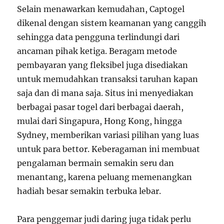
Selain menawarkan kemudahan, Captogel
dikenal dengan sistem keamanan yang canggih
sehingga data pengguna terlindungi dari
ancaman pihak ketiga. Beragam metode
pembayaran yang fleksibel juga disediakan
untuk memudahkan transaksi taruhan kapan
saja dan di mana saja. Situs ini menyediakan
berbagai pasar togel dari berbagai daerah,
mulai dari Singapura, Hong Kong, hingga
Sydney, memberikan variasi pilihan yang luas
untuk para bettor. Keberagaman ini membuat
pengalaman bermain semakin seru dan
menantang, karena peluang memenangkan
hadiah besar semakin terbuka lebar.
Para penggemar judi daring juga tidak perlu