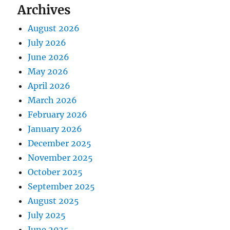
Archives
August 2026
July 2026
June 2026
May 2026
April 2026
March 2026
February 2026
January 2026
December 2025
November 2025
October 2025
September 2025
August 2025
July 2025
June 2025