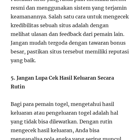
resmi dan menggunakan sistem yang terjamin
keamanannya. Salah satu cara untuk mengecek
kredibilitas sebuah situs adalah dengan
melihat ulasan dan feedback dari pemain lain.
Jangan mudah tergoda dengan tawaran bonus
besar, pastikan situs tersebut memiliki reputasi
yang baik.
5. Jangan Lupa Cek Hasil Keluaran Secara
Rutin
Bagi para pemain togel, mengetahui hasil
keluaran atau pengeluaran togel adalah hal
yang tidak bisa dilewatkan. Dengan rutin
mengecek hasil keluaran, Anda bisa
menganalisa pola angka yang sering muncul