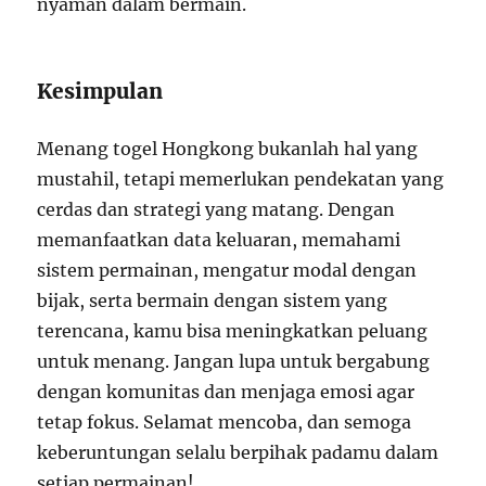
nyaman dalam bermain.
Kesimpulan
Menang togel Hongkong bukanlah hal yang
mustahil, tetapi memerlukan pendekatan yang
cerdas dan strategi yang matang. Dengan
memanfaatkan data keluaran, memahami
sistem permainan, mengatur modal dengan
bijak, serta bermain dengan sistem yang
terencana, kamu bisa meningkatkan peluang
untuk menang. Jangan lupa untuk bergabung
dengan komunitas dan menjaga emosi agar
tetap fokus. Selamat mencoba, dan semoga
keberuntungan selalu berpihak padamu dalam
setiap permainan!