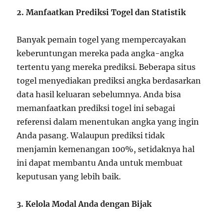
2. Manfaatkan Prediksi Togel dan Statistik
Banyak pemain togel yang mempercayakan
keberuntungan mereka pada angka-angka
tertentu yang mereka prediksi. Beberapa situs
togel menyediakan prediksi angka berdasarkan
data hasil keluaran sebelumnya. Anda bisa
memanfaatkan prediksi togel ini sebagai
referensi dalam menentukan angka yang ingin
Anda pasang. Walaupun prediksi tidak
menjamin kemenangan 100%, setidaknya hal
ini dapat membantu Anda untuk membuat
keputusan yang lebih baik.
3. Kelola Modal Anda dengan Bijak