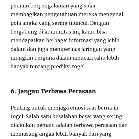
pemain berpengalaman yang suka
membagikan pengetahuan mereka mengenai
pola angka yang sering muncul. Dengan
bergabung di komunitas ini, kamu bisa
mendapatkan berbagai informasi yang lebih
dalam dan juga memperluas jaringan yang
mungkin berguna dalam mencari tahu lebih
banyak tentang prediksi togel.
6. Jangan Terbawa Perasaan
Penting untuk menjaga emosi saat bermain
togel. Salah satu kesalahan besar yang sering
dilakukan pemain adalah terbawa perasaan dan
memasang angka lebih banyak dari yang