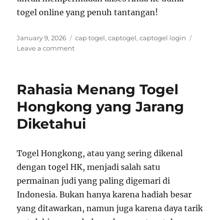
togel online yang penuh tantangan!
Posted
Tags
January 9, 2026
cap togel
,
captogel
,
captogel login
on
on
Leave a comment
Cara
Menang
Togel
Rahasia Menang Togel
Online
dengan
Hongkong yang Jarang
Mudah
Diketahui
dan
Cepat
Togel Hongkong, atau yang sering dikenal
dengan togel HK, menjadi salah satu
permainan judi yang paling digemari di
Indonesia. Bukan hanya karena hadiah besar
yang ditawarkan, namun juga karena daya tarik