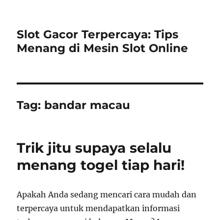
Slot Gacor Terpercaya: Tips
Menang di Mesin Slot Online
Tag:
bandar macau
Trik jitu supaya selalu
menang togel tiap hari!
Apakah Anda sedang mencari cara mudah dan
terpercaya untuk mendapatkan informasi