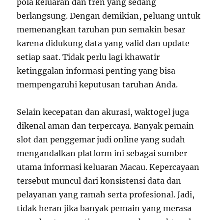
pola keluaran dan tren yang sedang
berlangsung. Dengan demikian, peluang untuk
memenangkan taruhan pun semakin besar
karena didukung data yang valid dan update
setiap saat. Tidak perlu lagi khawatir
ketinggalan informasi penting yang bisa
mempengaruhi keputusan taruhan Anda.
Selain kecepatan dan akurasi, waktogel juga
dikenal aman dan terpercaya. Banyak pemain
slot dan penggemar judi online yang sudah
mengandalkan platform ini sebagai sumber
utama informasi keluaran Macau. Kepercayaan
tersebut muncul dari konsistensi data dan
pelayanan yang ramah serta profesional. Jadi,
tidak heran jika banyak pemain yang merasa