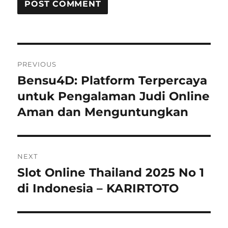
Post
PREVIOUS
navigation
Bensu4D: Platform Terpercaya
Previous
post:
untuk Pengalaman Judi Online
Aman dan Menguntungkan
NEXT
Slot Online Thailand 2025 No 1
Next
post:
di Indonesia – KARIRTOTO