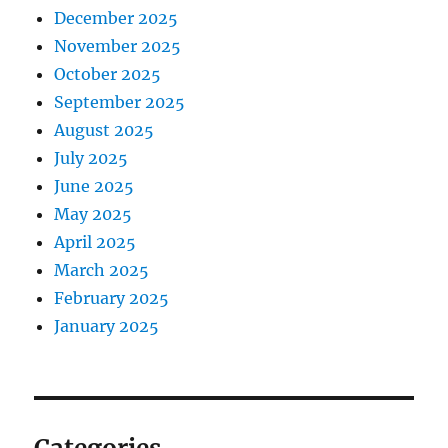
December 2025
November 2025
October 2025
September 2025
August 2025
July 2025
June 2025
May 2025
April 2025
March 2025
February 2025
January 2025