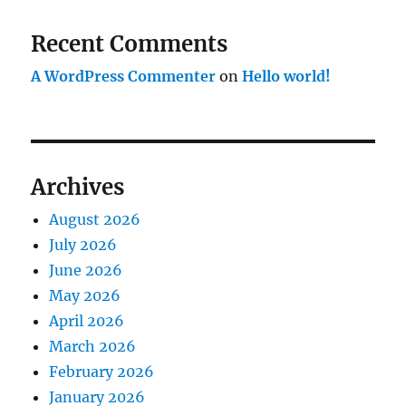
Recent Comments
A WordPress Commenter
on
Hello world!
Archives
August 2026
July 2026
June 2026
May 2026
April 2026
March 2026
February 2026
January 2026