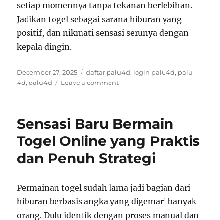
setiap momennya tanpa tekanan berlebihan.
Jadikan togel sebagai sarana hiburan yang
positif, dan nikmati sensasi serunya dengan
kepala dingin.
Posted
Tags
December 27, 2025
daftar palu4d
,
login palu4d
,
palu
on
on
4d
,
palu4d
Leave a comment
Menikmati
Serunya
Permainan
Sensasi Baru Bermain
Togel
dengan
Togel Online yang Praktis
Strategi
dan Penuh Strategi
Cerdas
dan
Aman
Permainan togel sudah lama jadi bagian dari
hiburan berbasis angka yang digemari banyak
orang. Dulu identik dengan proses manual dan