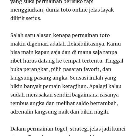
yang suka permainan berisiko tapi
menggiurkan, dunia toto online jelas layak
dilirik serius.
Salah satu alasan kenapa permainan toto
makin digemari adalah fleksibilitasnya. Kamu
bisa main kapan saja dan di mana saja tanpa
ribet harus datang ke tempat tertentu. Tinggal
buka perangkat, pilih pasaran favorit, dan
langsung pasang angka. Sensasi inilah yang
bikin banyak pemain ketagihan. Apalagi kalau
sudah merasakan sendiri bagaimana rasanya
tembus angka dan melihat saldo bertambah,
adrenalin langsung naik dan bikin nagih.
Dalam permainan togel, strategi jelas jadi kunci