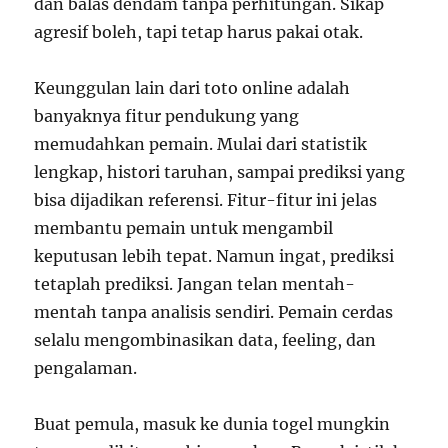
dan balas dendam tanpa perhitungan. Sikap
agresif boleh, tapi tetap harus pakai otak.
Keunggulan lain dari toto online adalah
banyaknya fitur pendukung yang
memudahkan pemain. Mulai dari statistik
lengkap, histori taruhan, sampai prediksi yang
bisa dijadikan referensi. Fitur-fitur ini jelas
membantu pemain untuk mengambil
keputusan lebih tepat. Namun ingat, prediksi
tetaplah prediksi. Jangan telan mentah-
mentah tanpa analisis sendiri. Pemain cerdas
selalu mengombinasikan data, feeling, dan
pengalaman.
Buat pemula, masuk ke dunia togel mungkin