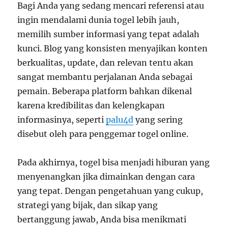
Bagi Anda yang sedang mencari referensi atau
ingin mendalami dunia togel lebih jauh,
memilih sumber informasi yang tepat adalah
kunci. Blog yang konsisten menyajikan konten
berkualitas, update, dan relevan tentu akan
sangat membantu perjalanan Anda sebagai
pemain. Beberapa platform bahkan dikenal
karena kredibilitas dan kelengkapan
informasinya, seperti
palu4d
yang sering
disebut oleh para penggemar togel online.
Pada akhirnya, togel bisa menjadi hiburan yang
menyenangkan jika dimainkan dengan cara
yang tepat. Dengan pengetahuan yang cukup,
strategi yang bijak, dan sikap yang
bertanggung jawab, Anda bisa menikmati