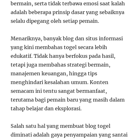
bermain, serta tidak terbawa emosi saat kalah
adalah beberapa prinsip dasar yang sebaiknya
selalu dipegang oleh setiap pemain.
Menariknya, banyak blog dan situs informasi
yang kini membahas togel secara lebih
edukatif. Tidak hanya berfokus pada hasil,
tetapi juga membahas strategi bermain,
manajemen keuangan, hingga tips
menghindari kesalahan umum. Konten
semacam ini tentu sangat bermanfaat,
terutama bagi pemain baru yang masih dalam
tahap belajar dan eksplorasi.
Salah satu hal yang membuat blog togel
diminati adalah gaya penyampaian yang santai