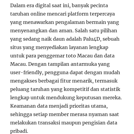
Dalam era digital saat ini, banyak pecinta
taruhan online mencari platform terpercaya
yang menawarkan pengalaman bermain yang
menyenangkan dan aman. Salah satu pilihan
yang sedang naik daun adalah Palu4D, sebuah
situs yang menyediakan layanan lengkap
untuk para penggemar toto Macau dan data
Macau. Dengan tampilan antarmuka yang
user-friendly, pengguna dapat dengan mudah
mengakses berbagai fitur menarik, termasuk
peluang taruhan yang kompetitif dan statistik
lengkap untuk mendukung keputusan mereka.
Keamanan data menjadi prioritas utama,
sehingga setiap member merasa nyaman saat
melakukan transaksi maupun pengisian data
pribadi.