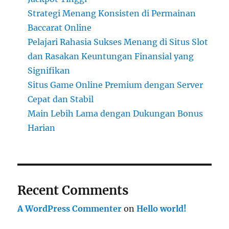
Strategi Menang Konsisten di Permainan
Baccarat Online
Pelajari Rahasia Sukses Menang di Situs Slot
dan Rasakan Keuntungan Finansial yang
Signifikan
Situs Game Online Premium dengan Server
Cepat dan Stabil
Main Lebih Lama dengan Dukungan Bonus
Harian
Recent Comments
A WordPress Commenter
on
Hello world!