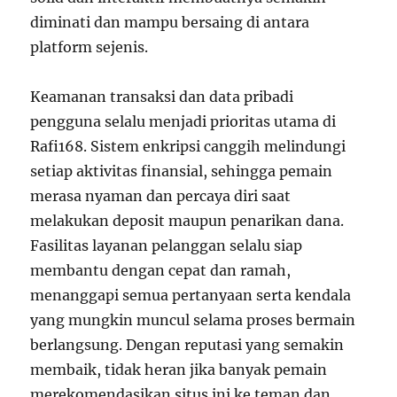
diminati dan mampu bersaing di antara
platform sejenis.
Keamanan transaksi dan data pribadi
pengguna selalu menjadi prioritas utama di
Rafi168. Sistem enkripsi canggih melindungi
setiap aktivitas finansial, sehingga pemain
merasa nyaman dan percaya diri saat
melakukan deposit maupun penarikan dana.
Fasilitas layanan pelanggan selalu siap
membantu dengan cepat dan ramah,
menanggapi semua pertanyaan serta kendala
yang mungkin muncul selama proses bermain
berlangsung. Dengan reputasi yang semakin
membaik, tidak heran jika banyak pemain
merekomendasikan situs ini ke teman dan