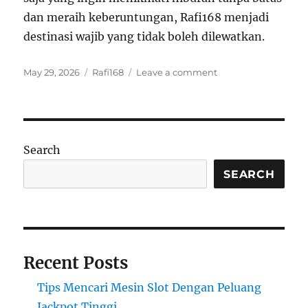
dan meraih keberuntungan, Rafi168 menjadi
destinasi wajib yang tidak boleh dilewatkan.
Posted
Tags
on
May 29, 2026
Rafi168
Leave a comment
on
Rahasia
Menemukan
Situs
Game
Online
Search
Aman
dengan
SEARCH
Peluang
Jackpot
yang
Lebih
Mudah
Recent Posts
Didapat
Tips Mencari Mesin Slot Dengan Peluang
Jackpot Tinggi