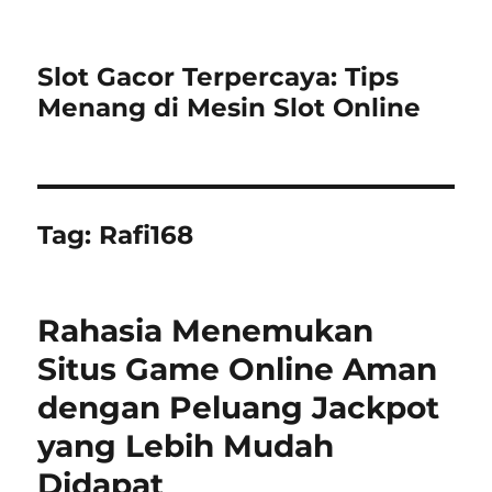
Slot Gacor Terpercaya: Tips
Menang di Mesin Slot Online
Tag:
Rafi168
Rahasia Menemukan
Situs Game Online Aman
dengan Peluang Jackpot
yang Lebih Mudah
Didapat