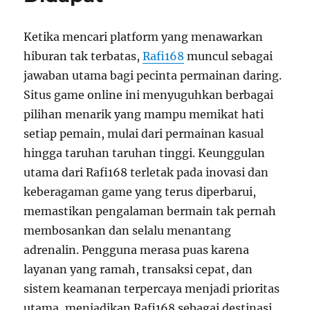
Ketika mencari platform yang menawarkan
hiburan tak terbatas,
Rafi168
muncul sebagai
jawaban utama bagi pecinta permainan daring.
Situs game online ini menyuguhkan berbagai
pilihan menarik yang mampu memikat hati
setiap pemain, mulai dari permainan kasual
hingga taruhan taruhan tinggi. Keunggulan
utama dari Rafi168 terletak pada inovasi dan
keberagaman game yang terus diperbarui,
memastikan pengalaman bermain tak pernah
membosankan dan selalu menantang
adrenalin. Pengguna merasa puas karena
layanan yang ramah, transaksi cepat, dan
sistem keamanan terpercaya menjadi prioritas
utama, menjadikan Rafi168 sebagai destinasi