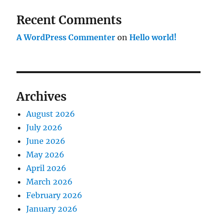
Recent Comments
A WordPress Commenter
on
Hello world!
Archives
August 2026
July 2026
June 2026
May 2026
April 2026
March 2026
February 2026
January 2026