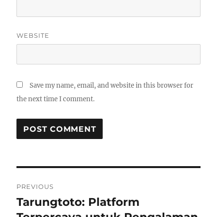
WEBSITE
Save my name, email, and website in this browser for
the next time I comment.
Post
PREVIOUS
navigation
Tarungtoto: Platform
Previous
post: