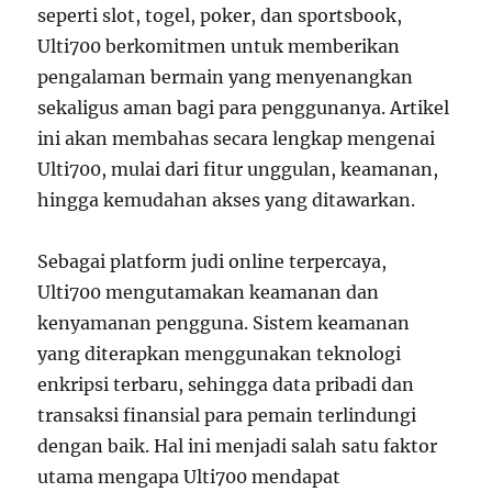
seperti slot, togel, poker, dan sportsbook,
Ulti700 berkomitmen untuk memberikan
pengalaman bermain yang menyenangkan
sekaligus aman bagi para penggunanya. Artikel
ini akan membahas secara lengkap mengenai
Ulti700, mulai dari fitur unggulan, keamanan,
hingga kemudahan akses yang ditawarkan.
Sebagai platform judi online terpercaya,
Ulti700 mengutamakan keamanan dan
kenyamanan pengguna. Sistem keamanan
yang diterapkan menggunakan teknologi
enkripsi terbaru, sehingga data pribadi dan
transaksi finansial para pemain terlindungi
dengan baik. Hal ini menjadi salah satu faktor
utama mengapa Ulti700 mendapat