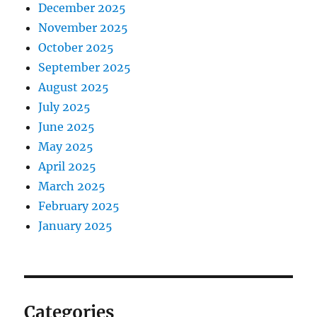
December 2025
November 2025
October 2025
September 2025
August 2025
July 2025
June 2025
May 2025
April 2025
March 2025
February 2025
January 2025
Categories