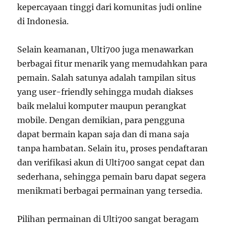
kepercayaan tinggi dari komunitas judi online
di Indonesia.
Selain keamanan, Ulti700 juga menawarkan
berbagai fitur menarik yang memudahkan para
pemain. Salah satunya adalah tampilan situs
yang user-friendly sehingga mudah diakses
baik melalui komputer maupun perangkat
mobile. Dengan demikian, para pengguna
dapat bermain kapan saja dan di mana saja
tanpa hambatan. Selain itu, proses pendaftaran
dan verifikasi akun di Ulti700 sangat cepat dan
sederhana, sehingga pemain baru dapat segera
menikmati berbagai permainan yang tersedia.
Pilihan permainan di Ulti700 sangat beragam