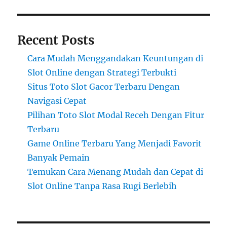
Recent Posts
Cara Mudah Menggandakan Keuntungan di
Slot Online dengan Strategi Terbukti
Situs Toto Slot Gacor Terbaru Dengan
Navigasi Cepat
Pilihan Toto Slot Modal Receh Dengan Fitur
Terbaru
Game Online Terbaru Yang Menjadi Favorit
Banyak Pemain
Temukan Cara Menang Mudah dan Cepat di
Slot Online Tanpa Rasa Rugi Berlebih