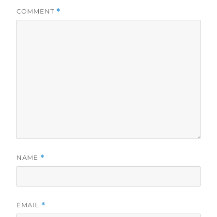
COMMENT
*
NAME
*
EMAIL
*