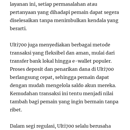
layanan ini, setiap permasalahan atau
pertanyaan yang dihadapi pemain dapat segera
diselesaikan tanpa menimbulkan kendala yang
berarti.
Ulti700 juga menyediakan berbagai metode
transaksi yang fleksibel dan aman, mulai dari
transfer bank lokal hingga e-wallet populer.
Proses deposit dan penarikan dana di Ulti700
berlangsung cepat, sehingga pemain dapat
dengan mudah mengelola saldo akun mereka.
Kemudahan transaksi ini tentu menjadi nilai
tambah bagi pemain yang ingin bermain tanpa
ribet.
Dalam segi regulasi, Ulti700 selalu berusaha