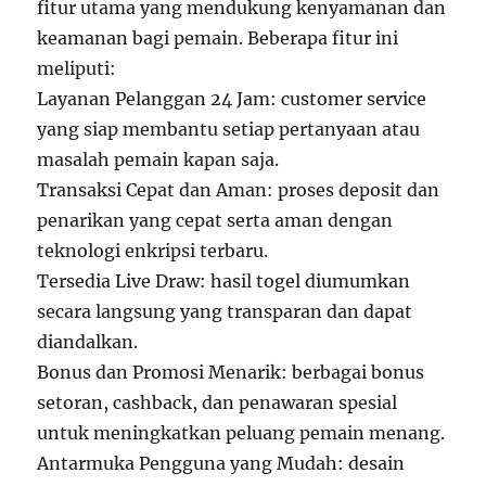
fitur utama yang mendukung kenyamanan dan
keamanan bagi pemain. Beberapa fitur ini
meliputi:
Layanan Pelanggan 24 Jam: customer service
yang siap membantu setiap pertanyaan atau
masalah pemain kapan saja.
Transaksi Cepat dan Aman: proses deposit dan
penarikan yang cepat serta aman dengan
teknologi enkripsi terbaru.
Tersedia Live Draw: hasil togel diumumkan
secara langsung yang transparan dan dapat
diandalkan.
Bonus dan Promosi Menarik: berbagai bonus
setoran, cashback, dan penawaran spesial
untuk meningkatkan peluang pemain menang.
Antarmuka Pengguna yang Mudah: desain