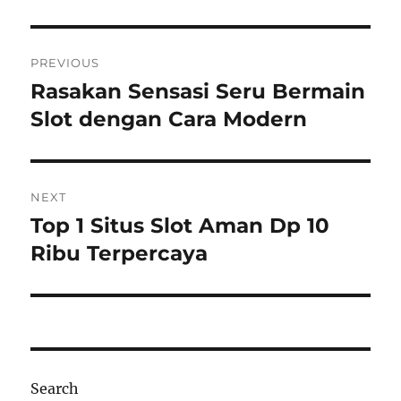
Post
PREVIOUS
navigation
Rasakan Sensasi Seru Bermain
Previous
post:
Slot dengan Cara Modern
NEXT
Top 1 Situs Slot Aman Dp 10
Next
post:
Ribu Terpercaya
Search