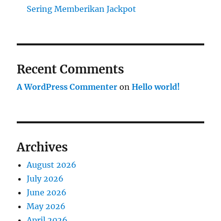
Sering Memberikan Jackpot
Recent Comments
A WordPress Commenter
on
Hello world!
Archives
August 2026
July 2026
June 2026
May 2026
April 2026