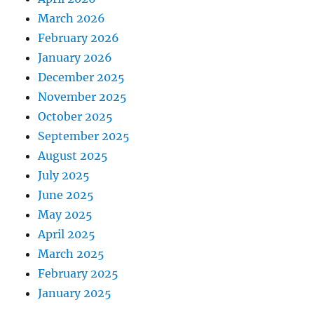
March 2026
February 2026
January 2026
December 2025
November 2025
October 2025
September 2025
August 2025
July 2025
June 2025
May 2025
April 2025
March 2025
February 2025
January 2025