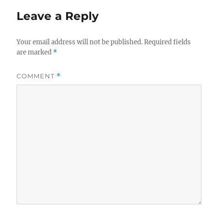
Leave a Reply
Your email address will not be published.
Required fields
are marked
*
COMMENT
*