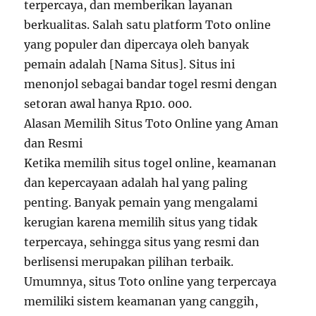
terpercaya, dan memberikan layanan
berkualitas. Salah satu platform Toto online
yang populer dan dipercaya oleh banyak
pemain adalah [Nama Situs]. Situs ini
menonjol sebagai bandar togel resmi dengan
setoran awal hanya Rp10. 000.
Alasan Memilih Situs Toto Online yang Aman
dan Resmi
Ketika memilih situs togel online, keamanan
dan kepercayaan adalah hal yang paling
penting. Banyak pemain yang mengalami
kerugian karena memilih situs yang tidak
terpercaya, sehingga situs yang resmi dan
berlisensi merupakan pilihan terbaik.
Umumnya, situs Toto online yang terpercaya
memiliki sistem keamanan yang canggih,