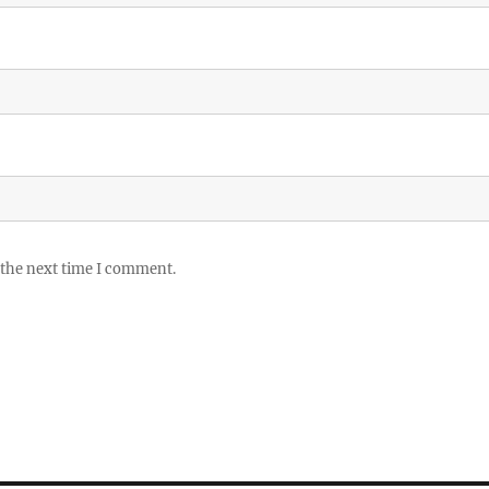
 the next time I comment.