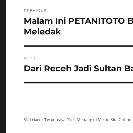
Post
PREVIOUS
navigation
Malam Ini PETANITOTO B
Previous
post:
Meledak
NEXT
Dari Receh Jadi Sultan 
Next
post:
Slot Gacor Terpercaya: Tips Menang di Mesin Slot Online