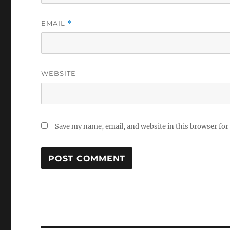
EMAIL
*
WEBSITE
Save my name, email, and website in this browser for