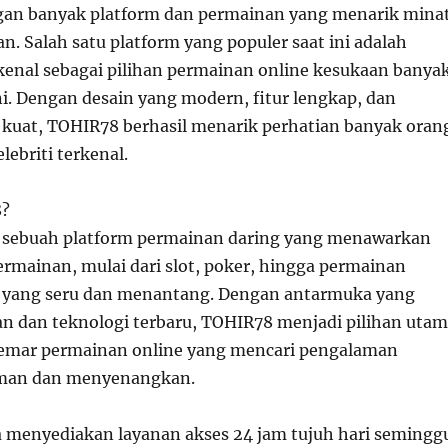
gan banyak platform dan permainan yang menarik mina
n. Salah satu platform yang populer saat ini adalah
ikenal sebagai pilihan permainan online kesukaan banya
ini. Dengan desain yang modern, fitur lengkap, dan
kuat, TOHIR78 berhasil menarik perhatian banyak oran
lebriti terkenal.
8?
 sebuah platform permainan daring yang menawarkan
ermainan, mulai dari slot, poker, hingga permainan
yang seru dan menantang. Dengan antarmuka yang
 dan teknologi terbaru, TOHIR78 menjadi pilihan uta
gemar permainan online yang mencari pengalaman
man dan menyenangkan.
ga menyediakan layanan akses 24 jam tujuh hari semingg