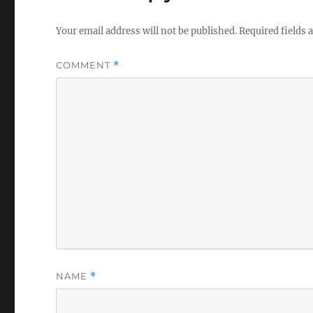
Your email address will not be published.
Required fields
COMMENT
*
NAME
*