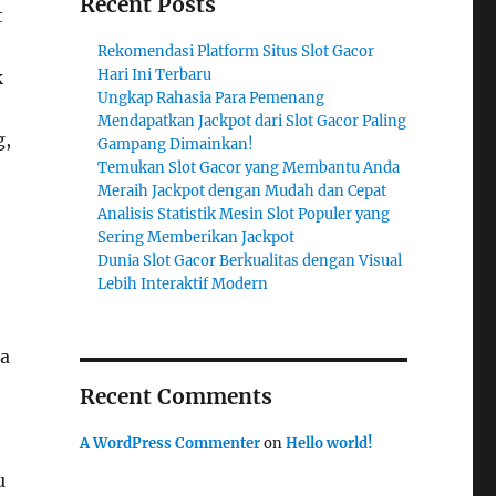
Recent Posts
t
Rekomendasi Platform Situs Slot Gacor
Hari Ini Terbaru
k
Ungkap Rahasia Para Pemenang
Mendapatkan Jackpot dari Slot Gacor Paling
g,
Gampang Dimainkan!
Temukan Slot Gacor yang Membantu Anda
Meraih Jackpot dengan Mudah dan Cepat
Analisis Statistik Mesin Slot Populer yang
Sering Memberikan Jackpot
Dunia Slot Gacor Berkualitas dengan Visual
Lebih Interaktif Modern
ma
Recent Comments
A WordPress Commenter
on
Hello world!
u