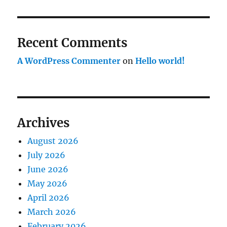
Recent Comments
A WordPress Commenter
on
Hello world!
Archives
August 2026
July 2026
June 2026
May 2026
April 2026
March 2026
February 2026