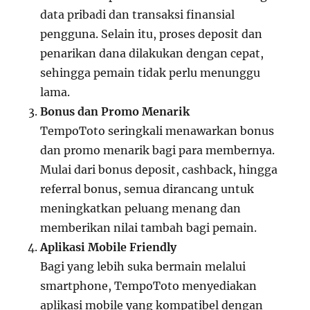
data pribadi dan transaksi finansial
pengguna. Selain itu, proses deposit dan
penarikan dana dilakukan dengan cepat,
sehingga pemain tidak perlu menunggu
lama.
Bonus dan Promo Menarik
TempoToto seringkali menawarkan bonus
dan promo menarik bagi para membernya.
Mulai dari bonus deposit, cashback, hingga
referral bonus, semua dirancang untuk
meningkatkan peluang menang dan
memberikan nilai tambah bagi pemain.
Aplikasi Mobile Friendly
Bagi yang lebih suka bermain melalui
smartphone, TempoToto menyediakan
aplikasi mobile yang kompatibel dengan