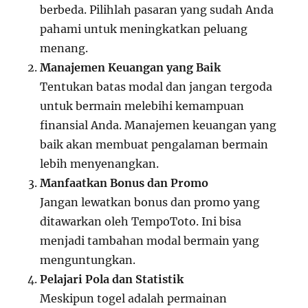
berbeda. Pilihlah pasaran yang sudah Anda
pahami untuk meningkatkan peluang
menang.
Manajemen Keuangan yang Baik
Tentukan batas modal dan jangan tergoda
untuk bermain melebihi kemampuan
finansial Anda. Manajemen keuangan yang
baik akan membuat pengalaman bermain
lebih menyenangkan.
Manfaatkan Bonus dan Promo
Jangan lewatkan bonus dan promo yang
ditawarkan oleh TempoToto. Ini bisa
menjadi tambahan modal bermain yang
menguntungkan.
Pelajari Pola dan Statistik
Meskipun togel adalah permainan