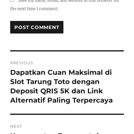
Save my name, email, and website in this browser for
the next time I comment.
Post
PREVIOUS
navigation
Dapatkan Cuan Maksimal di
Previous
post:
Slot Tarung Toto dengan
Deposit QRIS 5K dan Link
Alternatif Paling Terpercaya
NEXT