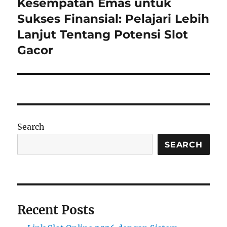
Kesempatan Emas untuk
Next
post:
Sukses Finansial: Pelajari Lebih
Lanjut Tentang Potensi Slot
Gacor
Search
SEARCH
Recent Posts