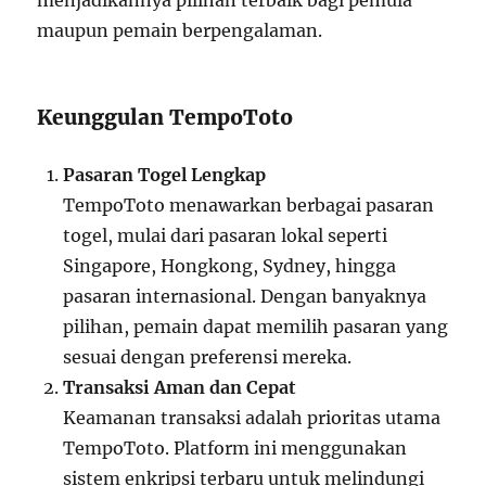
menjadikannya pilihan terbaik bagi pemula
maupun pemain berpengalaman.
Keunggulan TempoToto
Pasaran Togel Lengkap
TempoToto menawarkan berbagai pasaran
togel, mulai dari pasaran lokal seperti
Singapore, Hongkong, Sydney, hingga
pasaran internasional. Dengan banyaknya
pilihan, pemain dapat memilih pasaran yang
sesuai dengan preferensi mereka.
Transaksi Aman dan Cepat
Keamanan transaksi adalah prioritas utama
TempoToto. Platform ini menggunakan
sistem enkripsi terbaru untuk melindungi