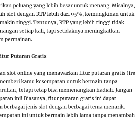
ikan peluang yang lebih besar untuk menang. Misalnya,
ih slot dengan RTP lebih dari 95%, kemungkinan untuk
akin tinggi. Tentunya, RTP yang lebih tinggi tidak
ngan setiap kali, tapi setidaknya meningkatkan
m permainan.
itur Putaran Gratis
n slot online yang menawarkan fitur putaran gratis (fr
ni memberi kamu kesempatan untuk bermain tanpa
ruhan, tetapi tetap bisa memenangkan hadiah. Jangan
tan ini! Biasanya, fitur putaran gratis ini dapat
 berbagai jenis slot dengan berbagai tema menarik.
empatan ini untuk bermain lebih lama tanpa menambah