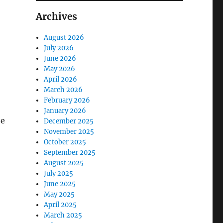
Archives
August 2026
July 2026
June 2026
May 2026
April 2026
March 2026
February 2026
January 2026
ee
December 2025
November 2025
October 2025
September 2025
August 2025
July 2025
June 2025
May 2025
April 2025
March 2025