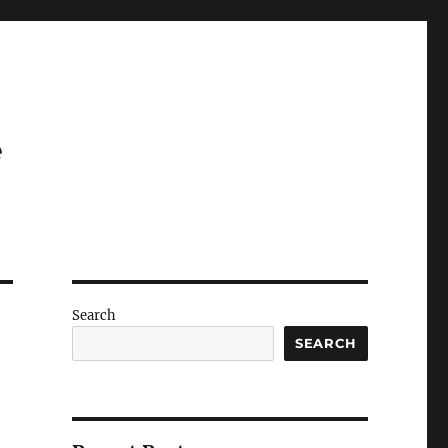
e
Search
SEARCH