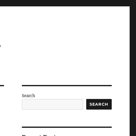
e
Search
SEARCH