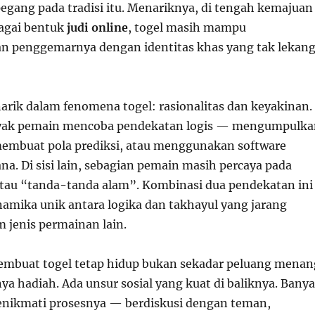
egang pada tradisi itu. Menariknya, di tengah kemajuan
agai bentuk
judi online
, togel masih mampu
 penggemarnya dengan identitas khas yang tak lekan
narik dalam fenomena togel: rasionalitas dan keyakinan.
banyak pemain mencoba pendekatan logis — mengumpulk
membuat pola prediksi, atau menggunakan software
ana. Di sisi lain, sebagian pemain masih percaya pada
 atau “tanda-tanda alam”. Kombinasi dua pendekatan ini
amika unik antara logika dan takhayul yang jarang
 jenis permainan lain.
mbuat togel tetap hidup bukan sekadar peluang menan
nya hadiah. Ada unsur sosial yang kuat di baliknya. Bany
enikmati prosesnya — berdiskusi dengan teman,