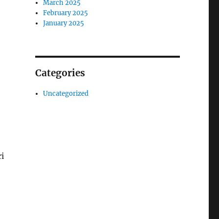
March 2025
February 2025
January 2025
Categories
Uncategorized
i