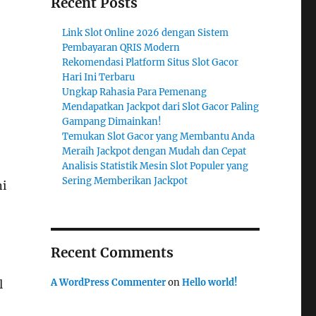
Recent Posts
Link Slot Online 2026 dengan Sistem
Pembayaran QRIS Modern
Rekomendasi Platform Situs Slot Gacor
Hari Ini Terbaru
Ungkap Rahasia Para Pemenang
Mendapatkan Jackpot dari Slot Gacor Paling
Gampang Dimainkan!
Temukan Slot Gacor yang Membantu Anda
Meraih Jackpot dengan Mudah dan Cepat
Analisis Statistik Mesin Slot Populer yang
Sering Memberikan Jackpot
ni
Recent Comments
A WordPress Commenter
on
Hello world!
l