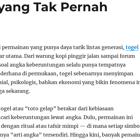
yang Tak Pernah
l permainan yang punya daya tarik lintas generasi,
togel
ar utama. Dari warung kopi pinggir jalan sampai forum
 soal angka keberuntungan selalu punya tempatnya
sederhana di permukaan, togel sebenarnya menyimpan
sial, psikologis, bahkan ekonomi yang bikin fenomena i
ga sekarang.
 togel atau “toto gelap” berakar dari kebiasaan
ari keberuntungan lewat angka. Dulu, permainan ini
 dengan ritual atau tafsir mimpi — di mana setiap simbo
nya “arti angka” tersendiri. Hingga kini, banyak pemain