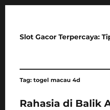
Slot Gacor Terpercaya: T
Tag:
togel macau 4d
Rahasia di Balik