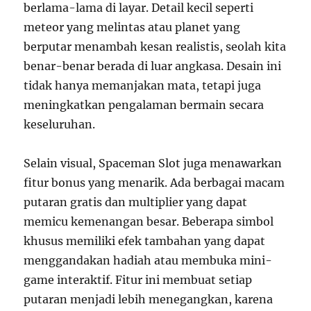
berlama-lama di layar. Detail kecil seperti
meteor yang melintas atau planet yang
berputar menambah kesan realistis, seolah kita
benar-benar berada di luar angkasa. Desain ini
tidak hanya memanjakan mata, tetapi juga
meningkatkan pengalaman bermain secara
keseluruhan.
Selain visual, Spaceman Slot juga menawarkan
fitur bonus yang menarik. Ada berbagai macam
putaran gratis dan multiplier yang dapat
memicu kemenangan besar. Beberapa simbol
khusus memiliki efek tambahan yang dapat
menggandakan hadiah atau membuka mini-
game interaktif. Fitur ini membuat setiap
putaran menjadi lebih menegangkan, karena