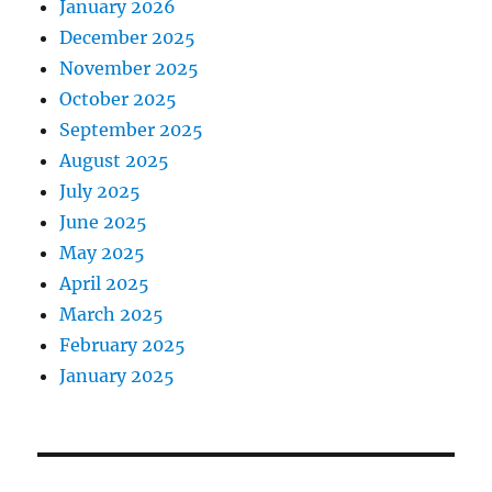
January 2026
December 2025
November 2025
October 2025
September 2025
August 2025
July 2025
June 2025
May 2025
April 2025
March 2025
February 2025
January 2025