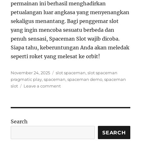
permainan ini berhasil menghadirkan
petualangan luar angkasa yang menyenangkan
sekaligus menantang. Bagi penggemar slot
yang ingin mencoba sesuatu berbeda dan
penuh sensasi, Spaceman Slot wajib dicoba.
Siapa tahu, keberuntungan Anda akan meledak
seperti roket yang melesat ke orbit!
Posted
Tags
November 24, 2025
slot spaceman
,
slot spaceman
on
pragmatic play
,
spaceman
,
spaceman demo
,
spaceman
on
slot
Leave a comment
Petualangan
Luar
Angkasa
yang
Seru
Search
dengan
Spaceman
SEARCH
Slot