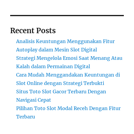
Recent Posts
Analisis Keuntungan Menggunakan Fitur
Autoplay dalam Mesin Slot Digital
Strategi Mengelola Emosi Saat Menang Atau
Kalah dalam Permainan Digital
Cara Mudah Menggandakan Keuntungan di
Slot Online dengan Strategi Terbukti
Situs Toto Slot Gacor Terbaru Dengan
Navigasi Cepat
Pilihan Toto Slot Modal Receh Dengan Fitur
Terbaru