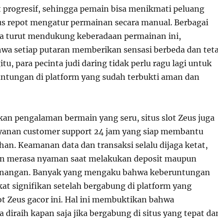
ot progresif, sehingga pemain bisa menikmati peluang
us repot mengatur permainan secara manual. Berbagai
a turut mendukung keberadaan permainan ini,
a setiap putaran memberikan sensasi berbeda dan tet
itu, para pecinta judi daring tidak perlu ragu lagi untuk
tungan di platform yang sudah terbukti aman dan
an pengalaman bermain yang seru, situs slot Zeus juga
yanan customer support 24 jam yang siap membantu
han. Keamanan data dan transaksi selalu dijaga ketat,
 merasa nyaman saat melakukan deposit maupun
nangan. Banyak yang mengaku bahwa keberuntungan
t signifikan setelah bergabung di platform yang
t Zeus gacor ini. Hal ini membuktikan bahwa
a diraih kapan saja jika bergabung di situs yang tepat da