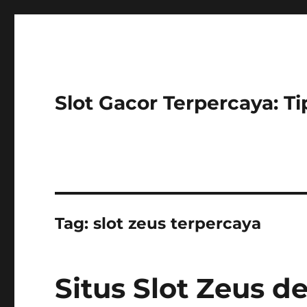
Slot Gacor Terpercaya: T
Tag:
slot zeus terpercaya
Situs Slot Zeus 