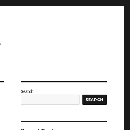
e
Search
SEARCH