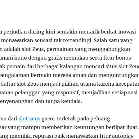
a perjudian daring kini semakin menarik berkat inovasi
menawarkan sensasi tak tertandingi. Salah satu yang
un adalah slot Zeus, permainan yang menggabungkan
unani kuno dengan grafis memukau serta fitur bonus
k pemain dari berbagai kalangan mencari situs slot Zeu
r pengalaman bermain mereka aman dan menguntungkan
 daftar slot Zeus menjadi pilihan utama karena kecepata
ayanan pelanggan yang responsif, menjadikan setiap sesi
menyenangkan dan tanpa kendala.
ma dari
slot zeus
gacor terletak pada peluang
ar yang mampu memberikan keuntungan berlipat lipat.
yang memiliki reputasi baik menawarkan fitur autoplay