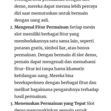
demo, mereka dapat merasa lebih percaya
diri saat memutuskan untuk bermain
dengan uang asli.
Mengenal Fitur Permainan
Setiap mesin
slot memiliki berbagai fitur yang
membedakannya satu sama lain, seperti
putaran gratis, simbol liar, atau bonus
permainan. Dengan bermain di slot demo,
pemain dapat mengenali dan memahami
fitur-fitur ini tanpa harus khawatir
kehilangan uang. Mereka bisa
bereksperimen dengan berbagai fitur dan
melihat bagaimana pengaruhnya terhadap
hasil permainan.
Menemukan Permainan yang Tepat
Slot
demo memungkinkan pemain untuk