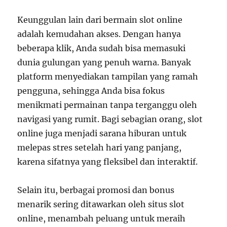
Keunggulan lain dari bermain slot online
adalah kemudahan akses. Dengan hanya
beberapa klik, Anda sudah bisa memasuki
dunia gulungan yang penuh warna. Banyak
platform menyediakan tampilan yang ramah
pengguna, sehingga Anda bisa fokus
menikmati permainan tanpa terganggu oleh
navigasi yang rumit. Bagi sebagian orang, slot
online juga menjadi sarana hiburan untuk
melepas stres setelah hari yang panjang,
karena sifatnya yang fleksibel dan interaktif.
Selain itu, berbagai promosi dan bonus
menarik sering ditawarkan oleh situs slot
online, menambah peluang untuk meraih