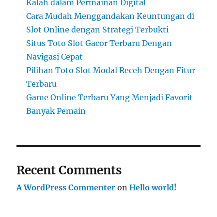
Kalah dalam Permainan Digital
Cara Mudah Menggandakan Keuntungan di
Slot Online dengan Strategi Terbukti
Situs Toto Slot Gacor Terbaru Dengan
Navigasi Cepat
Pilihan Toto Slot Modal Receh Dengan Fitur
Terbaru
Game Online Terbaru Yang Menjadi Favorit
Banyak Pemain
Recent Comments
A WordPress Commenter
on
Hello world!