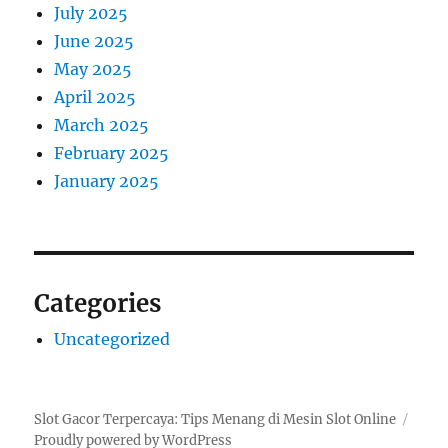
July 2025
June 2025
May 2025
April 2025
March 2025
February 2025
January 2025
Categories
Uncategorized
Slot Gacor Terpercaya: Tips Menang di Mesin Slot Online
Proudly powered by WordPress