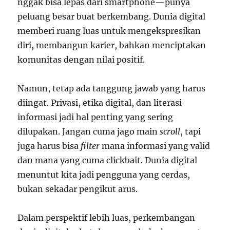
nggak bisa lepas dari smartphone—punya
peluang besar buat berkembang. Dunia digital
memberi ruang luas untuk mengekspresikan
diri, membangun karier, bahkan menciptakan
komunitas dengan nilai positif.
Namun, tetap ada tanggung jawab yang harus
diingat. Privasi, etika digital, dan literasi
informasi jadi hal penting yang sering
dilupakan. Jangan cuma jago main
scroll
, tapi
juga harus bisa
filter
mana informasi yang valid
dan mana yang cuma clickbait. Dunia digital
menuntut kita jadi pengguna yang cerdas,
bukan sekadar pengikut arus.
Dalam perspektif lebih luas, perkembangan