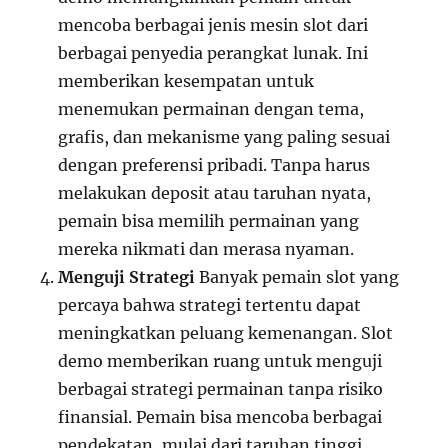
mencoba berbagai jenis mesin slot dari
berbagai penyedia perangkat lunak. Ini
memberikan kesempatan untuk
menemukan permainan dengan tema,
grafis, dan mekanisme yang paling sesuai
dengan preferensi pribadi. Tanpa harus
melakukan deposit atau taruhan nyata,
pemain bisa memilih permainan yang
mereka nikmati dan merasa nyaman.
Menguji Strategi
Banyak pemain slot yang
percaya bahwa strategi tertentu dapat
meningkatkan peluang kemenangan. Slot
demo memberikan ruang untuk menguji
berbagai strategi permainan tanpa risiko
finansial. Pemain bisa mencoba berbagai
pendekatan, mulai dari taruhan tinggi