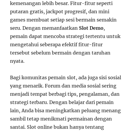
kemenangan lebih besar. Fitur-fitur seperti
putaran gratis, jackpot progresif, dan mini
games membuat setiap sesi bermain semakin
seru. Dengan memanfaatkan
Slot Demo
,
pemain dapat mencoba strategi tertentu untuk
mengetahui seberapa efektif fitur-fitur
tersebut sebelum bermain dengan taruhan
nyata.
Bagi komunitas pemain slot, ada juga sisi sosial
yang menarik. Forum dan media sosial sering
menjadi tempat berbagi tips, pengalaman, dan
strategi terbaru. Dengan belajar dari pemain
lain, Anda bisa meningkatkan peluang menang
sambil tetap menikmati permainan dengan
santai. Slot online bukan hanya tentang