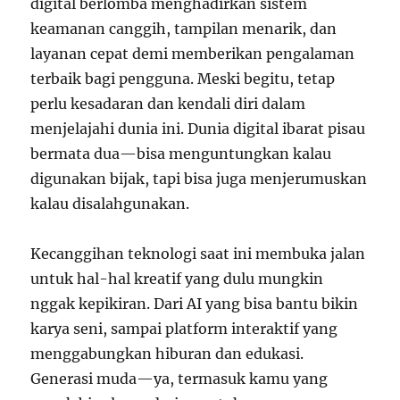
digital berlomba menghadirkan sistem
keamanan canggih, tampilan menarik, dan
layanan cepat demi memberikan pengalaman
terbaik bagi pengguna. Meski begitu, tetap
perlu kesadaran dan kendali diri dalam
menjelajahi dunia ini. Dunia digital ibarat pisau
bermata dua—bisa menguntungkan kalau
digunakan bijak, tapi bisa juga menjerumuskan
kalau disalahgunakan.
Kecanggihan teknologi saat ini membuka jalan
untuk hal-hal kreatif yang dulu mungkin
nggak kepikiran. Dari AI yang bisa bantu bikin
karya seni, sampai platform interaktif yang
menggabungkan hiburan dan edukasi.
Generasi muda—ya, termasuk kamu yang