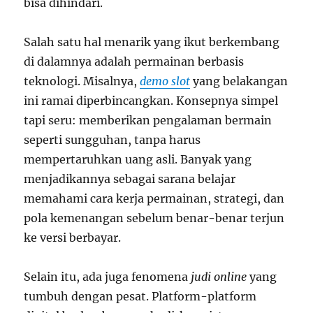
bisa dihindari.
Salah satu hal menarik yang ikut berkembang
di dalamnya adalah permainan berbasis
teknologi. Misalnya,
demo slot
yang belakangan
ini ramai diperbincangkan. Konsepnya simpel
tapi seru: memberikan pengalaman bermain
seperti sungguhan, tanpa harus
mempertaruhkan uang asli. Banyak yang
menjadikannya sebagai sarana belajar
memahami cara kerja permainan, strategi, dan
pola kemenangan sebelum benar-benar terjun
ke versi berbayar.
Selain itu, ada juga fenomena
judi online
yang
tumbuh dengan pesat. Platform-platform