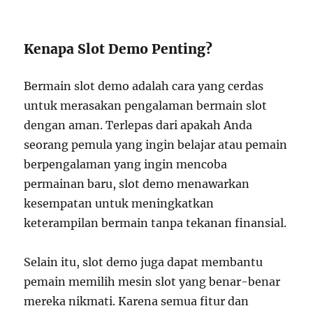
Kenapa Slot Demo Penting?
Bermain slot demo adalah cara yang cerdas
untuk merasakan pengalaman bermain slot
dengan aman. Terlepas dari apakah Anda
seorang pemula yang ingin belajar atau pemain
berpengalaman yang ingin mencoba
permainan baru, slot demo menawarkan
kesempatan untuk meningkatkan
keterampilan bermain tanpa tekanan finansial.
Selain itu, slot demo juga dapat membantu
pemain memilih mesin slot yang benar-benar
mereka nikmati. Karena semua fitur dan