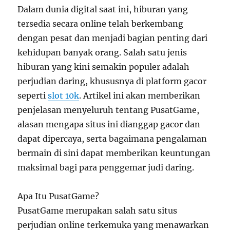
Dalam dunia digital saat ini, hiburan yang
tersedia secara online telah berkembang
dengan pesat dan menjadi bagian penting dari
kehidupan banyak orang. Salah satu jenis
hiburan yang kini semakin populer adalah
perjudian daring, khususnya di platform gacor
seperti
slot 10k
. Artikel ini akan memberikan
penjelasan menyeluruh tentang PusatGame,
alasan mengapa situs ini dianggap gacor dan
dapat dipercaya, serta bagaimana pengalaman
bermain di sini dapat memberikan keuntungan
maksimal bagi para penggemar judi daring.
Apa Itu PusatGame?
PusatGame merupakan salah satu situs
perjudian online terkemuka yang menawarkan