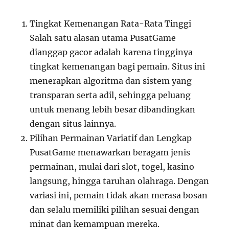
Tingkat Kemenangan Rata-Rata Tinggi
Salah satu alasan utama PusatGame
dianggap gacor adalah karena tingginya
tingkat kemenangan bagi pemain. Situs ini
menerapkan algoritma dan sistem yang
transparan serta adil, sehingga peluang
untuk menang lebih besar dibandingkan
dengan situs lainnya.
Pilihan Permainan Variatif dan Lengkap
PusatGame menawarkan beragam jenis
permainan, mulai dari slot, togel, kasino
langsung, hingga taruhan olahraga. Dengan
variasi ini, pemain tidak akan merasa bosan
dan selalu memiliki pilihan sesuai dengan
minat dan kemampuan mereka.