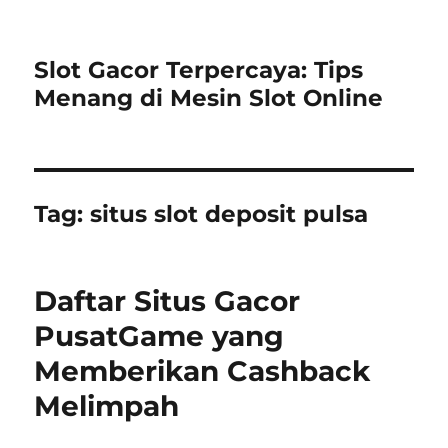
Slot Gacor Terpercaya: Tips
Menang di Mesin Slot Online
Tag:
situs slot deposit pulsa
Daftar Situs Gacor
PusatGame yang
Memberikan Cashback
Melimpah