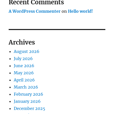
Recent Comments
A WordPress Commenter
on
Hello world!
Archives
August 2026
July 2026
June 2026
May 2026
April 2026
March 2026
February 2026
January 2026
December 2025