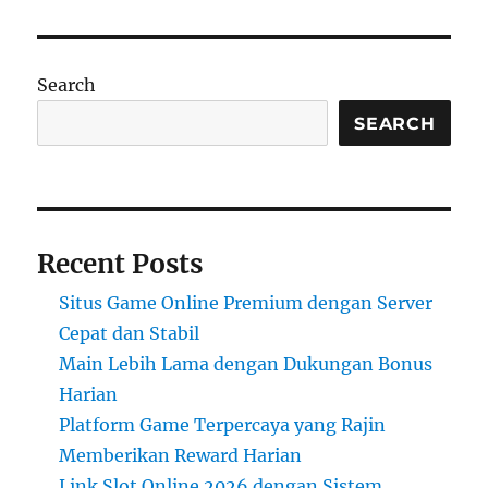
Gacor
Gampang
Menang
Tanpa
Search
Ribet
SEARCH
Recent Posts
Situs Game Online Premium dengan Server
Cepat dan Stabil
Main Lebih Lama dengan Dukungan Bonus
Harian
Platform Game Terpercaya yang Rajin
Memberikan Reward Harian
Link Slot Online 2026 dengan Sistem