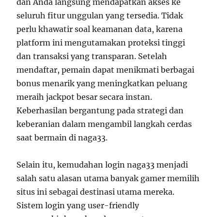
dan Anda langsung mendapatkan akses ke
seluruh fitur unggulan yang tersedia. Tidak
perlu khawatir soal keamanan data, karena
platform ini mengutamakan proteksi tinggi
dan transaksi yang transparan. Setelah
mendaftar, pemain dapat menikmati berbagai
bonus menarik yang meningkatkan peluang
meraih jackpot besar secara instan.
Keberhasilan bergantung pada strategi dan
keberanian dalam mengambil langkah cerdas
saat bermain di naga33.
Selain itu, kemudahan login naga33 menjadi
salah satu alasan utama banyak gamer memilih
situs ini sebagai destinasi utama mereka.
Sistem login yang user-friendly