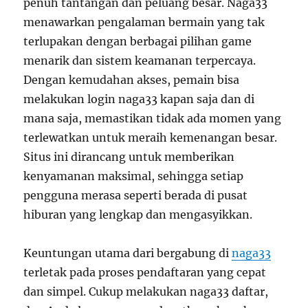
penuh tantangan dan peluang besar. Naga33
menawarkan pengalaman bermain yang tak
terlupakan dengan berbagai pilihan game
menarik dan sistem keamanan terpercaya.
Dengan kemudahan akses, pemain bisa
melakukan login naga33 kapan saja dan di
mana saja, memastikan tidak ada momen yang
terlewatkan untuk meraih kemenangan besar.
Situs ini dirancang untuk memberikan
kenyamanan maksimal, sehingga setiap
pengguna merasa seperti berada di pusat
hiburan yang lengkap dan mengasyikkan.
Keuntungan utama dari bergabung di
naga33
terletak pada proses pendaftaran yang cepat
dan simpel. Cukup melakukan naga33 daftar,