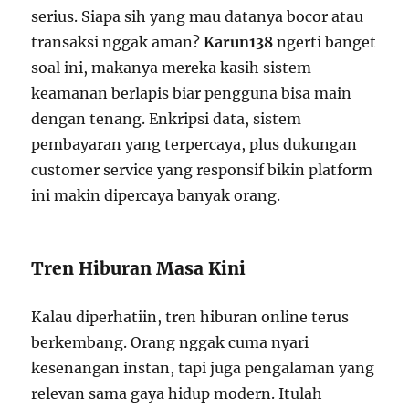
serius. Siapa sih yang mau datanya bocor atau
transaksi nggak aman?
Karun138
ngerti banget
soal ini, makanya mereka kasih sistem
keamanan berlapis biar pengguna bisa main
dengan tenang. Enkripsi data, sistem
pembayaran yang terpercaya, plus dukungan
customer service yang responsif bikin platform
ini makin dipercaya banyak orang.
Tren Hiburan Masa Kini
Kalau diperhatiin, tren hiburan online terus
berkembang. Orang nggak cuma nyari
kesenangan instan, tapi juga pengalaman yang
relevan sama gaya hidup modern. Itulah