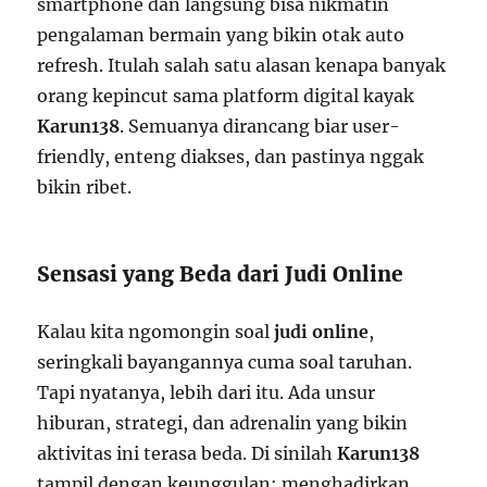
smartphone dan langsung bisa nikmatin
pengalaman bermain yang bikin otak auto
refresh. Itulah salah satu alasan kenapa banyak
orang kepincut sama platform digital kayak
Karun138
. Semuanya dirancang biar user-
friendly, enteng diakses, dan pastinya nggak
bikin ribet.
Sensasi yang Beda dari Judi Online
Kalau kita ngomongin soal
judi online
,
seringkali bayangannya cuma soal taruhan.
Tapi nyatanya, lebih dari itu. Ada unsur
hiburan, strategi, dan adrenalin yang bikin
aktivitas ini terasa beda. Di sinilah
Karun138
tampil dengan keunggulan: menghadirkan