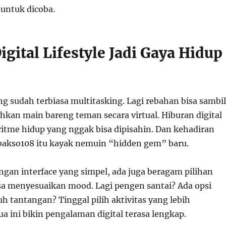
 untuk dicoba.
gital Lifestyle Jadi Gaya Hidup
g sudah terbiasa multitasking. Lagi rebahan bisa sambil
bahkan main bareng teman secara virtual. Hiburan digital
 ritme hidup yang nggak bisa dipisahin. Dan kehadiran
bakso108 itu kayak nemuin “hidden gem” baru.
ngan interface yang simpel, ada juga beragam pilihan
sa menyesuaikan mood. Lagi pengen santai? Ada opsi
uh tantangan? Tinggal pilih aktivitas yang lebih
a ini bikin pengalaman digital terasa lengkap.