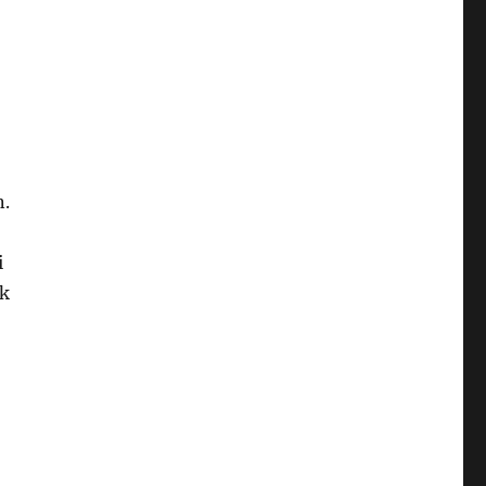
n.
i
ik