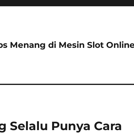
ips Menang di Mesin Slot Onlin
g Selalu Punya Cara