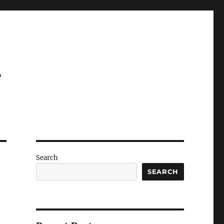
e
Search
SEARCH