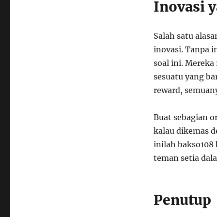
Inovasi 
Salah satu alasa
inovasi. Tanpa 
soal ini. Mereka
sesuatu yang bar
reward, semuan
Buat sebagian or
kalau dikemas den
inilah bakso108 
teman setia dala
Penutup