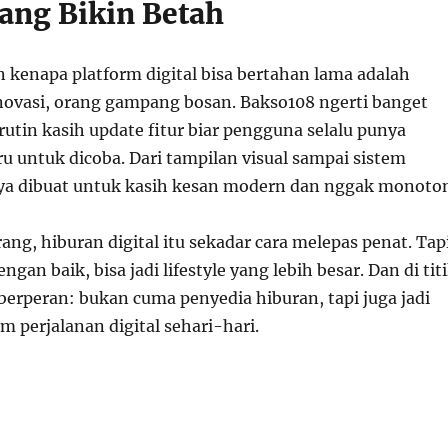
yang Bikin Betah
n kenapa platform digital bisa bertahan lama adalah
inovasi, orang gampang bosan. Bakso108 ngerti banget
 rutin kasih update fitur biar pengguna selalu punya
u untuk dicoba. Dari tampilan visual sampai sistem
ya dibuat untuk kasih kesan modern dan nggak monoto
ang, hiburan digital itu sekadar cara melepas penat. Tap
gan baik, bisa jadi lifestyle yang lebih besar. Dan di tit
berperan: bukan cuma penyedia hiburan, tapi juga jadi
m perjalanan digital sehari-hari.