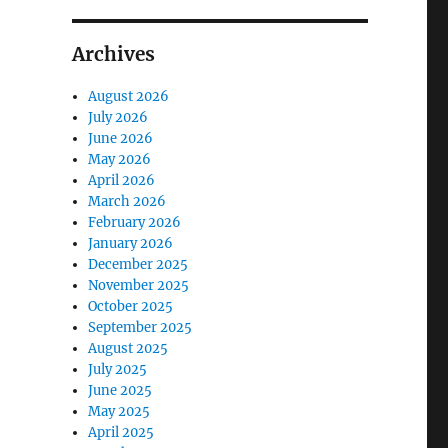
Archives
August 2026
July 2026
June 2026
May 2026
April 2026
March 2026
February 2026
January 2026
December 2025
November 2025
October 2025
September 2025
August 2025
July 2025
June 2025
May 2025
April 2025