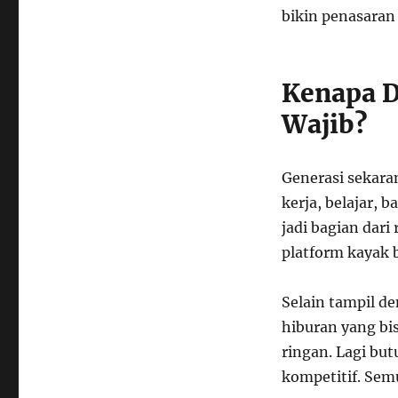
bikin penasaran
Kenapa Di
Wajib?
Generasi sekaran
kerja, belajar, 
jadi bagian dari
platform kayak 
Selain tampil de
hiburan yang bi
ringan. Lagi but
kompetitif. Semu