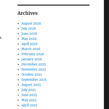
Archives
August 2026
July 2026
June 2026
s
May 2026
April 2026
March 2026
February 2026
January 2026
December 2025
November 2025
October 2025
September 2025
August 2025
July 2025
June 2025
May 2025
April 2025