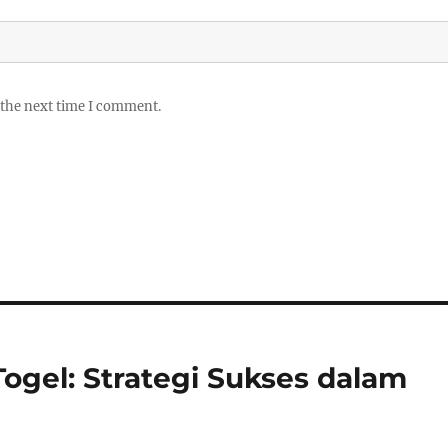
 the next time I comment.
ogel: Strategi Sukses dalam