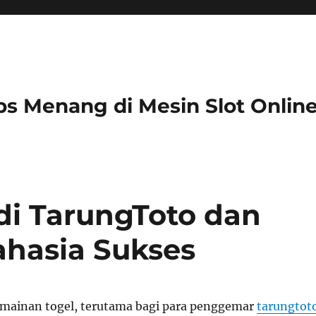
ips Menang di Mesin Slot Onlin
di TarungToto dan
ahasia Sukses
mainan togel, terutama bagi para penggemar
tarungtot