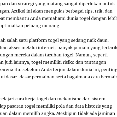
iapan dan strategi yang matang sangat diperlukan untuk
n. Artikel ini akan mengulas berbagai tips, trik, dan
apat membantu Anda memahami dunia togel dengan lebi
goptimalkan peluang menang.
ah salah satu platform togel yang sedang naik daun.
n akses melalui internet, banyak pemain yang tertari
ungan mereka dalam taruhan togel. Namun, seperti
 judi lainnya, togel memiliki risiko dan tantangan
 karena itu, sebelum Anda terjun dalam dunia ini, pentin
i dasar-dasar permainan serta bagaimana cara bermai
elajari cara kerja togel dan mekanisme dari sistem
ap pasaran togel memiliki pola dan data historis yang
acuan dalam memilih angka. Meskipun tidak ada jaminan