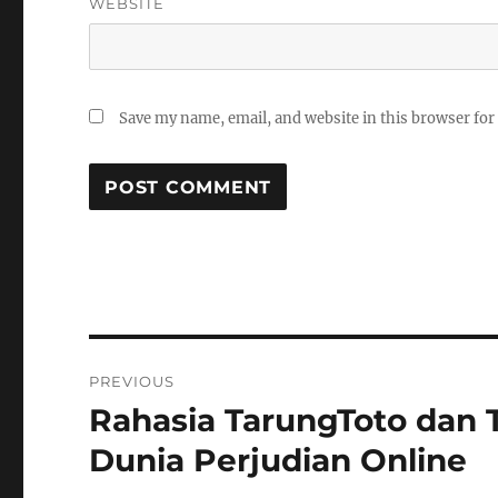
WEBSITE
Save my name, email, and website in this browser for
Post
PREVIOUS
navigation
Rahasia TarungToto dan T
Previous
post:
Dunia Perjudian Online