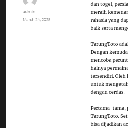
dan togel, pers
Author
admin
meraih kemenanga
Posted
March 24, 2025
rahasia yang d
on
baik serta men
TarungToto adal
Dengan kemudaha
mencoba perunt
halnya permainan
tersendiri. Oleh
untuk mengetahu
dengan cerdas.
Pertama-tama, p
TarungToto. Seti
bisa dijadikan 