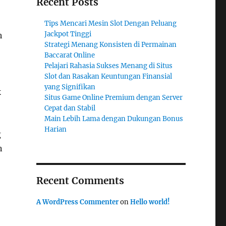
Recent Posts
Tips Mencari Mesin Slot Dengan Peluang
Jackpot Tinggi
h
Strategi Menang Konsisten di Permainan
Baccarat Online
Pelajari Rahasia Sukses Menang di Situs
Slot dan Rasakan Keuntungan Finansial
yang Signifikan
k
Situs Game Online Premium dengan Server
Cepat dan Stabil
Main Lebih Lama dengan Dukungan Bonus
Harian
g
n
Recent Comments
A WordPress Commenter
on
Hello world!