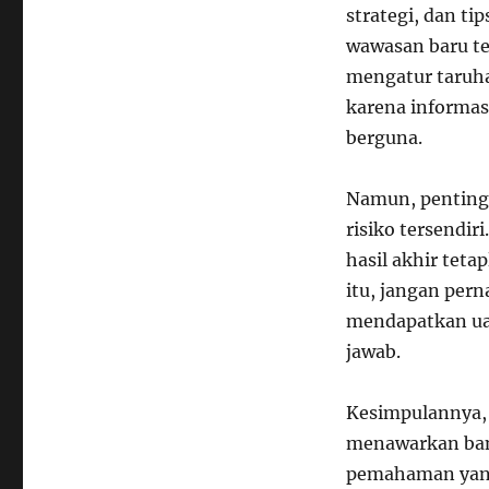
strategi, dan ti
wawasan baru te
mengatur taruha
karena informasi
berguna.
Namun, penting 
risiko tersendir
hasil akhir tet
itu, jangan per
mendapatkan uan
jawab.
Kesimpulannya,
menawarkan ban
pemahaman yang 