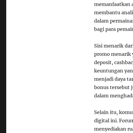
memanfaatkan a
membantu analis
dalam permaina
bagi para pemai
Sisi menarik da
promo menarik y
deposit, cashba
keuntungan yang 
menjadi daya ta
bonus tersebut 
dalam menghada
Selain itu, kom
digital ini. For
menyediakan rua