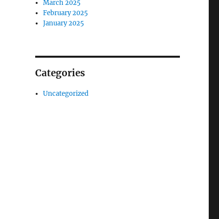
March 2025
February 2025
January 2025
Categories
Uncategorized