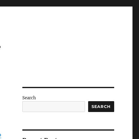
e
Search
SEARCH
o