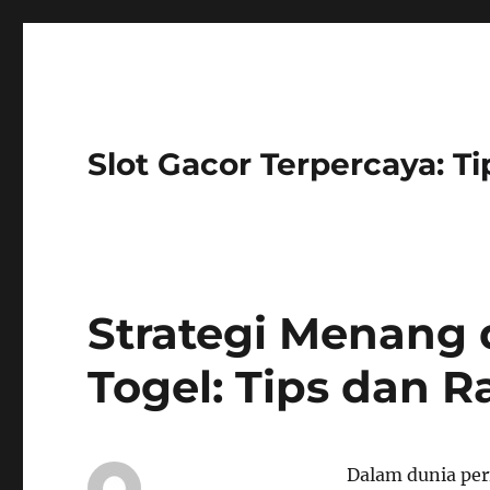
Slot Gacor Terpercaya: T
Strategi Menang 
Togel: Tips dan R
Dalam dunia per