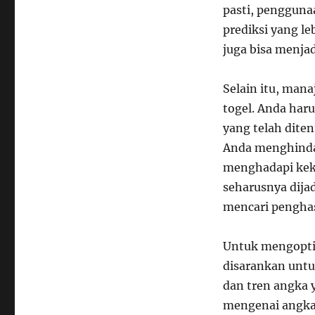
pasti, penggun
prediksi yang l
juga bisa menja
Selain itu, man
togel. Anda har
yang telah dite
Anda menghindar
menghadapi keka
seharusnya dija
mencari penghas
Untuk mengopti
disarankan untu
dan tren angka
mengenai angka-