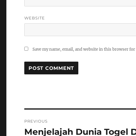
WEBSITE
Save my name, email, and website in this browser for
Post
PREVIOUS
navigation
Menjelajah Dunia Togel D
Previous