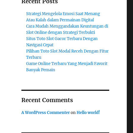
Recent Posts
Strategi Mengelola Emosi Saat Menang
Atau Kalah dalam Permainan Digital
Cara Mudah Menggandakan Keuntungan di
Slot Online dengan Strategi Terbukti
Situs Toto Slot Gacor Terbaru Dengan
Navigasi Cepat
Pilihan Toto Slot Modal Receh Dengan Fitur
Terbaru
Game Online Terbaru Yang Menjadi Favorit
Banyak Pemain
Recent Comments
A WordPress Commenter
on
Hello world!