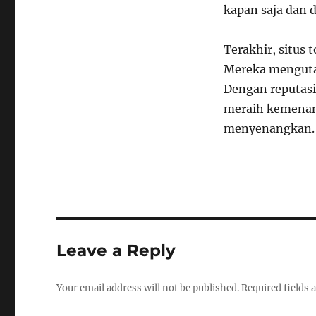
kapan saja dan d
Terakhir, situs 
Mereka mengutam
Dengan reputasi 
meraih kemenan
menyenangkan.
Leave a Reply
Your email address will not be published.
Required fields