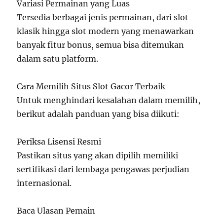
Variasi Permainan yang Luas
Tersedia berbagai jenis permainan, dari slot
klasik hingga slot modern yang menawarkan
banyak fitur bonus, semua bisa ditemukan
dalam satu platform.
Cara Memilih Situs Slot Gacor Terbaik
Untuk menghindari kesalahan dalam memilih,
berikut adalah panduan yang bisa diikuti:
Periksa Lisensi Resmi
Pastikan situs yang akan dipilih memiliki
sertifikasi dari lembaga pengawas perjudian
internasional.
Baca Ulasan Pemain