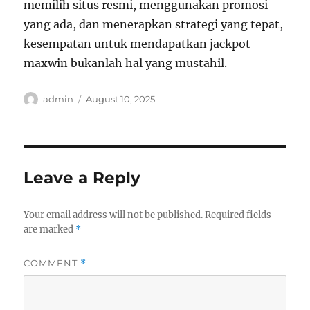
memilih situs resmi, menggunakan promosi
yang ada, dan menerapkan strategi yang tepat,
kesempatan untuk mendapatkan jackpot
maxwin bukanlah hal yang mustahil.
Author
Posted
admin
August 10, 2025
on
Leave a Reply
Your email address will not be published.
Required fields
are marked
*
COMMENT
*