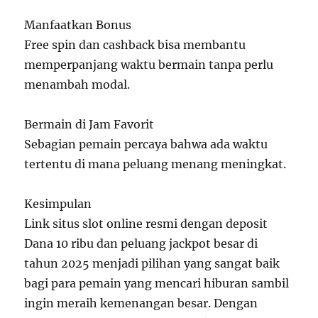
Manfaatkan Bonus
Free spin dan cashback bisa membantu
memperpanjang waktu bermain tanpa perlu
menambah modal.
Bermain di Jam Favorit
Sebagian pemain percaya bahwa ada waktu
tertentu di mana peluang menang meningkat.
Kesimpulan
Link situs slot online resmi dengan deposit
Dana 10 ribu dan peluang jackpot besar di
tahun 2025 menjadi pilihan yang sangat baik
bagi para pemain yang mencari hiburan sambil
ingin meraih kemenangan besar. Dengan