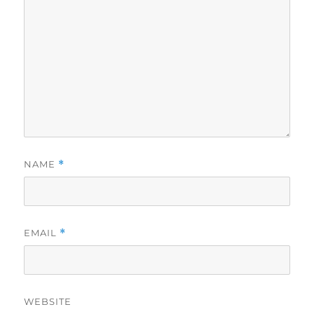
NAME
*
EMAIL
*
WEBSITE