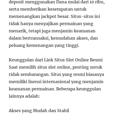
deposit menggunakan Dana mulai dari 10 ribu,
serta memberikan kesempatan untuk
memenangkan jackpot besar. Situs-situs ini
tidak hanya menyajikan permainan yang
menarik, tetapi juga menjamin keamanan
dalam bertransaksi, kemudahan akses, dan
peluang kemenangan yang tinggi.
Keunggulan dari Link Situs Slot Online Resmi
Saat memilih situs slot online, penting untuk
tidak sembarangan. Situs yang resmi biasanya
memiliki lisensi internasional yang menjamin
keamanan permainan. Beberapa keunggulan
lainnya adalah:
Akses yang Mudah dan Stabil