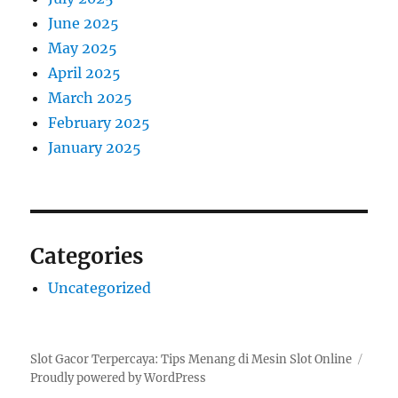
June 2025
May 2025
April 2025
March 2025
February 2025
January 2025
Categories
Uncategorized
Slot Gacor Terpercaya: Tips Menang di Mesin Slot Online
Proudly powered by WordPress