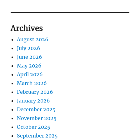
Archives
August 2026
July 2026
June 2026
May 2026
April 2026
March 2026
February 2026
January 2026
December 2025
November 2025
October 2025
September 2025