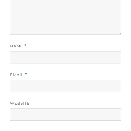
NAME
*
EMAIL
*
WEBSITE