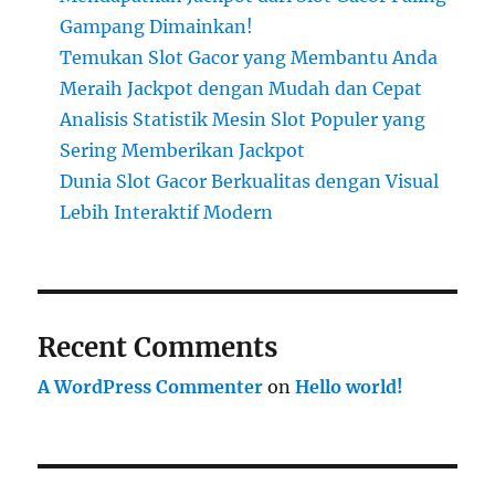
Gampang Dimainkan!
Temukan Slot Gacor yang Membantu Anda
Meraih Jackpot dengan Mudah dan Cepat
Analisis Statistik Mesin Slot Populer yang
Sering Memberikan Jackpot
Dunia Slot Gacor Berkualitas dengan Visual
Lebih Interaktif Modern
Recent Comments
A WordPress Commenter
on
Hello world!