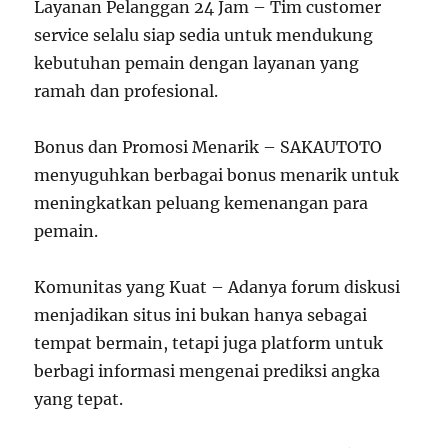
Layanan Pelanggan 24 Jam – Tim customer
service selalu siap sedia untuk mendukung
kebutuhan pemain dengan layanan yang
ramah dan profesional.
Bonus dan Promosi Menarik – SAKAUTOTO
menyuguhkan berbagai bonus menarik untuk
meningkatkan peluang kemenangan para
pemain.
Komunitas yang Kuat – Adanya forum diskusi
menjadikan situs ini bukan hanya sebagai
tempat bermain, tetapi juga platform untuk
berbagi informasi mengenai prediksi angka
yang tepat.