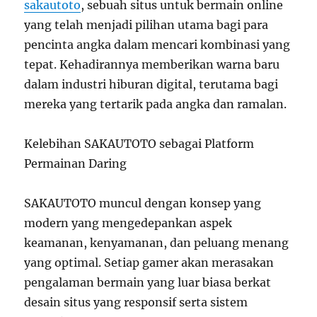
sakautoto
, sebuah situs untuk bermain online
yang telah menjadi pilihan utama bagi para
pencinta angka dalam mencari kombinasi yang
tepat. Kehadirannya memberikan warna baru
dalam industri hiburan digital, terutama bagi
mereka yang tertarik pada angka dan ramalan.
Kelebihan SAKAUTOTO sebagai Platform
Permainan Daring
SAKAUTOTO muncul dengan konsep yang
modern yang mengedepankan aspek
keamanan, kenyamanan, dan peluang menang
yang optimal. Setiap gamer akan merasakan
pengalaman bermain yang luar biasa berkat
desain situs yang responsif serta sistem