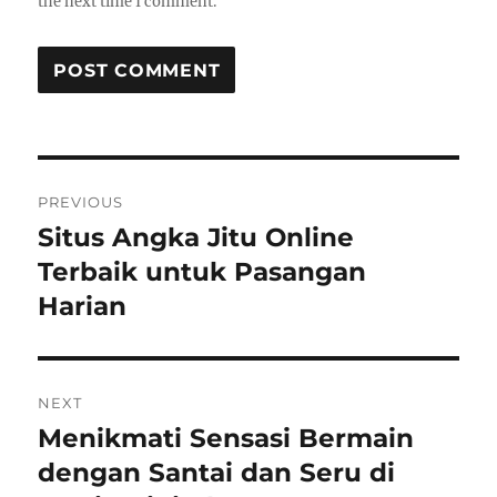
the next time I comment.
Post
PREVIOUS
navigation
Situs Angka Jitu Online
Previous
post:
Terbaik untuk Pasangan
Harian
NEXT
Menikmati Sensasi Bermain
Next
post:
dengan Santai dan Seru di