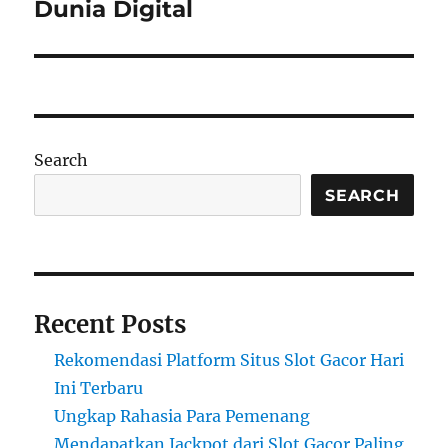
Dunia Digital
Search
SEARCH
Recent Posts
Rekomendasi Platform Situs Slot Gacor Hari
Ini Terbaru
Ungkap Rahasia Para Pemenang
Mendapatkan Jackpot dari Slot Gacor Paling