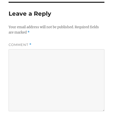
Leave a Reply
Your email address will not be published.
Required fields
are marked
*
COMMENT
*