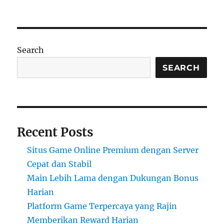
Search
SEARCH
Recent Posts
Situs Game Online Premium dengan Server
Cepat dan Stabil
Main Lebih Lama dengan Dukungan Bonus
Harian
Platform Game Terpercaya yang Rajin
Memberikan Reward Harian