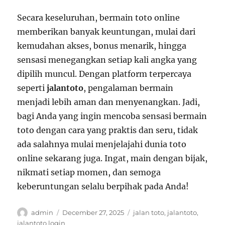
Secara keseluruhan, bermain toto online
memberikan banyak keuntungan, mulai dari
kemudahan akses, bonus menarik, hingga
sensasi menegangkan setiap kali angka yang
dipilih muncul. Dengan platform terpercaya
seperti
jalantoto
, pengalaman bermain
menjadi lebih aman dan menyenangkan. Jadi,
bagi Anda yang ingin mencoba sensasi bermain
toto dengan cara yang praktis dan seru, tidak
ada salahnya mulai menjelajahi dunia toto
online sekarang juga. Ingat, main dengan bijak,
nikmati setiap momen, dan semoga
keberuntungan selalu berpihak pada Anda!
Author
Posted
Tags
admin
December 27, 2025
jalan toto
,
jalantoto
,
on
jalantoto login