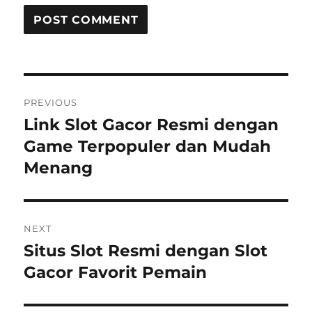
Post
PREVIOUS
navigation
Link Slot Gacor Resmi dengan
Previous
post:
Game Terpopuler dan Mudah
Menang
NEXT
Situs Slot Resmi dengan Slot
Next
post:
Gacor Favorit Pemain