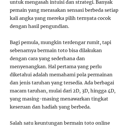
untuk mengasah intuisi dan strategi. Banyak
pemain yang merasakan sensasi berbeda setiap
kali angka yang mereka pilih ternyata cocok
dengan hasil pengundian.
Bagi pemula, mungkin terdengar rumit, tapi
sebenarnya bermain toto bisa dilakukan
dengan cara yang sederhana dan
menyenangkan. Hal pertama yang perlu
diketahui adalah memahami pola permainan
dan jenis taruhan yang tersedia. Ada berbagai
macam taruhan, mulai dari 2D, 3D, hingga 4D,
yang masing-masing menawarkan tingkat
keseruan dan hadiah yang berbeda.
Salah satu keuntungan bermain toto online