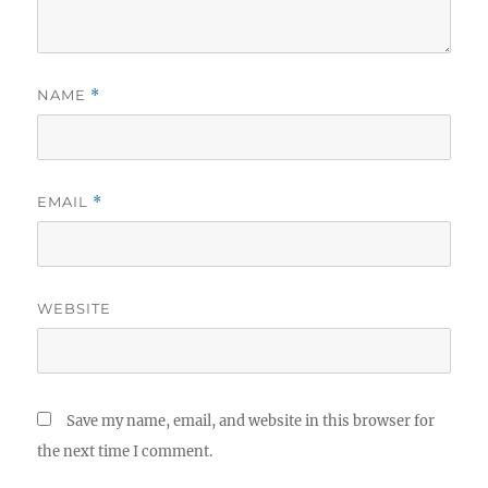
NAME
*
EMAIL
*
WEBSITE
Save my name, email, and website in this browser for
the next time I comment.