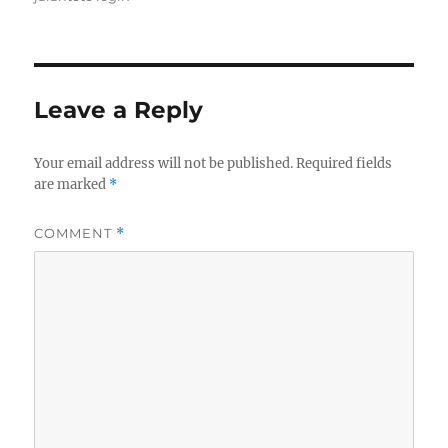
Leave a Reply
Your email address will not be published.
Required fields
are marked
*
COMMENT
*