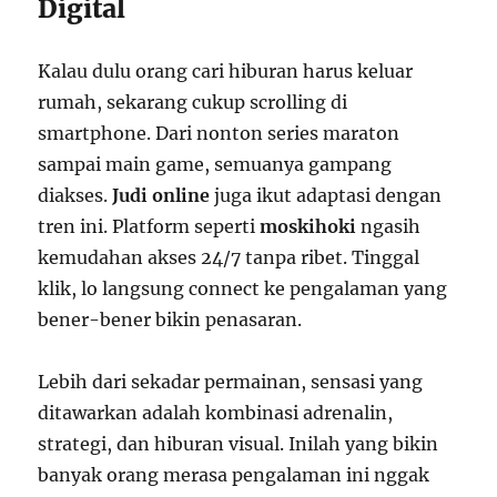
Digital
Kalau dulu orang cari hiburan harus keluar
rumah, sekarang cukup scrolling di
smartphone. Dari nonton series maraton
sampai main game, semuanya gampang
diakses.
Judi online
juga ikut adaptasi dengan
tren ini. Platform seperti
moskihoki
ngasih
kemudahan akses 24/7 tanpa ribet. Tinggal
klik, lo langsung connect ke pengalaman yang
bener-bener bikin penasaran.
Lebih dari sekadar permainan, sensasi yang
ditawarkan adalah kombinasi adrenalin,
strategi, dan hiburan visual. Inilah yang bikin
banyak orang merasa pengalaman ini nggak