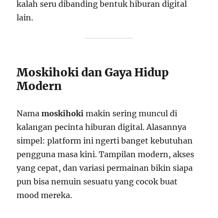
kalah seru dibanding bentuk hiburan digital
lain.
Moskihoki dan Gaya Hidup
Modern
Nama
moskihoki
makin sering muncul di
kalangan pecinta hiburan digital. Alasannya
simpel: platform ini ngerti banget kebutuhan
pengguna masa kini. Tampilan modern, akses
yang cepat, dan variasi permainan bikin siapa
pun bisa nemuin sesuatu yang cocok buat
mood mereka.