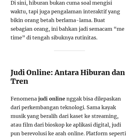
Di sini, hiburan bukan cuma soal mengisi
waktu, tapi juga pengalaman interaktif yang
bikin orang betah berlama-lama. Buat
sebagian orang, ini bahkan jadi semacam “me
time” di tengah sibuknya rutinitas.
Judi Online: Antara Hiburan dan
Tren
Fenomena
judi online
nggak bisa dilepaskan
dari perkembangan teknologi. Sama kayak
musik yang beralih dari kaset ke streaming,
atau film dari bioskop ke aplikasi digital, judi
pun berevolusi ke arah online. Platform seperti