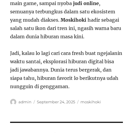
main game, sampai nyoba
judi online
,
semuanya terbungkus dalam satu ekosistem
yang mudah diakses.
Moskihoki
hadir sebagai
salah satu ikon dari tren ini, ngasih warna baru
dalam dunia hiburan masa kini.
Jadi, kalau lo lagi cari cara fresh buat ngejalanin
waktu santai, eksplorasi hiburan digital bisa
jadi jawabannya. Dunia terus bergerak, dan
siapa tahu, hiburan favorit lo berikutnya udah
nungguin di genggaman.
Author
Posted
Tags
admin
September 24, 2025
moskihoki
on