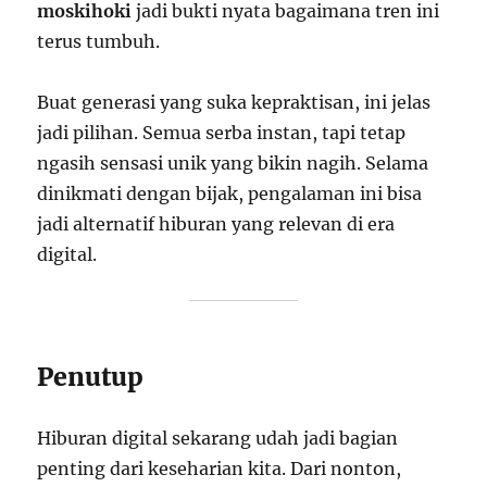
moskihoki
jadi bukti nyata bagaimana tren ini
terus tumbuh.
Buat generasi yang suka kepraktisan, ini jelas
jadi pilihan. Semua serba instan, tapi tetap
ngasih sensasi unik yang bikin nagih. Selama
dinikmati dengan bijak, pengalaman ini bisa
jadi alternatif hiburan yang relevan di era
digital.
Penutup
Hiburan digital sekarang udah jadi bagian
penting dari keseharian kita. Dari nonton,