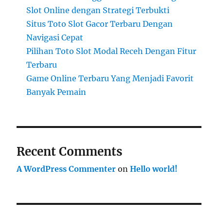
Slot Online dengan Strategi Terbukti
Situs Toto Slot Gacor Terbaru Dengan
Navigasi Cepat
Pilihan Toto Slot Modal Receh Dengan Fitur
Terbaru
Game Online Terbaru Yang Menjadi Favorit
Banyak Pemain
Recent Comments
A WordPress Commenter
on
Hello world!