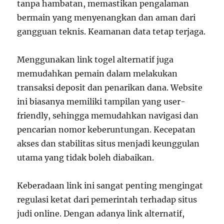
tanpa hambatan, memastikan pengalaman
bermain yang menyenangkan dan aman dari
gangguan teknis. Keamanan data tetap terjaga.
Menggunakan link togel alternatif juga
memudahkan pemain dalam melakukan
transaksi deposit dan penarikan dana. Website
ini biasanya memiliki tampilan yang user-
friendly, sehingga memudahkan navigasi dan
pencarian nomor keberuntungan. Kecepatan
akses dan stabilitas situs menjadi keunggulan
utama yang tidak boleh diabaikan.
Keberadaan link ini sangat penting mengingat
regulasi ketat dari pemerintah terhadap situs
judi online. Dengan adanya link alternatif,