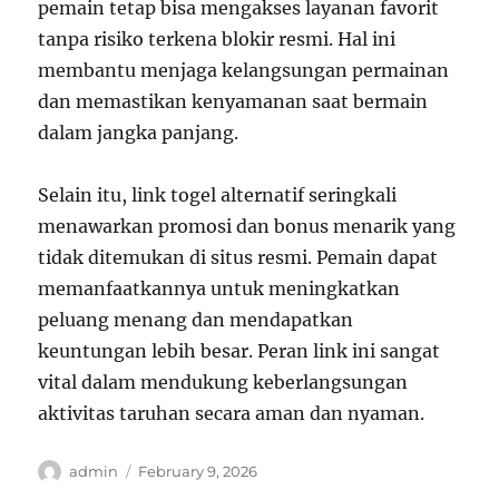
pemain tetap bisa mengakses layanan favorit
tanpa risiko terkena blokir resmi. Hal ini
membantu menjaga kelangsungan permainan
dan memastikan kenyamanan saat bermain
dalam jangka panjang.
Selain itu, link togel alternatif seringkali
menawarkan promosi dan bonus menarik yang
tidak ditemukan di situs resmi. Pemain dapat
memanfaatkannya untuk meningkatkan
peluang menang dan mendapatkan
keuntungan lebih besar. Peran link ini sangat
vital dalam mendukung keberlangsungan
aktivitas taruhan secara aman dan nyaman.
Author
Posted
admin
February 9, 2026
on