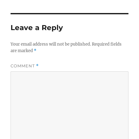
Leave a Reply
Your email address will not be published.
Required fields
are marked
*
COMMENT
*