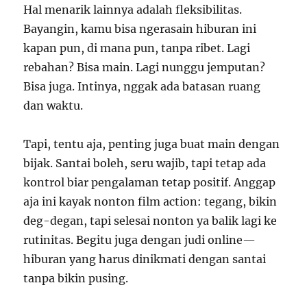
Hal menarik lainnya adalah fleksibilitas.
Bayangin, kamu bisa ngerasain hiburan ini
kapan pun, di mana pun, tanpa ribet. Lagi
rebahan? Bisa main. Lagi nunggu jemputan?
Bisa juga. Intinya, nggak ada batasan ruang
dan waktu.
Tapi, tentu aja, penting juga buat main dengan
bijak. Santai boleh, seru wajib, tapi tetap ada
kontrol biar pengalaman tetap positif. Anggap
aja ini kayak nonton film action: tegang, bikin
deg-degan, tapi selesai nonton ya balik lagi ke
rutinitas. Begitu juga dengan judi online—
hiburan yang harus dinikmati dengan santai
tanpa bikin pusing.