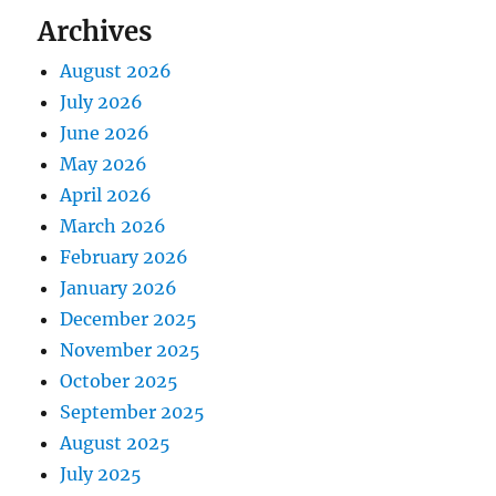
Archives
August 2026
July 2026
June 2026
May 2026
April 2026
March 2026
February 2026
January 2026
December 2025
November 2025
October 2025
September 2025
August 2025
July 2025