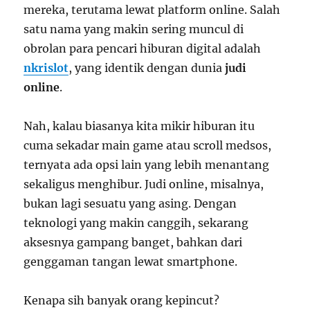
mereka, terutama lewat platform online. Salah
satu nama yang makin sering muncul di
obrolan para pencari hiburan digital adalah
nkrislot
, yang identik dengan dunia
judi
online
.
Nah, kalau biasanya kita mikir hiburan itu
cuma sekadar main game atau scroll medsos,
ternyata ada opsi lain yang lebih menantang
sekaligus menghibur. Judi online, misalnya,
bukan lagi sesuatu yang asing. Dengan
teknologi yang makin canggih, sekarang
aksesnya gampang banget, bahkan dari
genggaman tangan lewat smartphone.
Kenapa sih banyak orang kepincut?