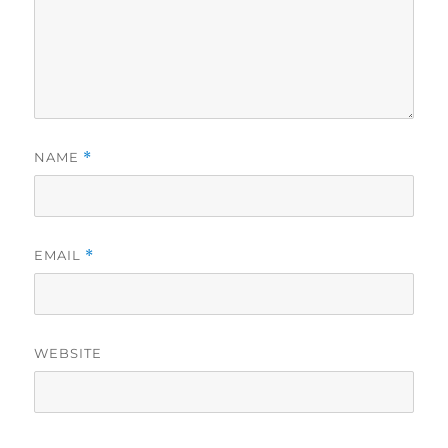
NAME
*
EMAIL
*
WEBSITE