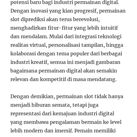
potensi baru bagi industri permainan digital.
Dengan inovasi yang kian progresif, permainan
slot diprediksi akan terus berevolusi,
menghadirkan fitur-fitur yang lebih intuitif
dan mendalam. Mulai dari integrasi teknologi
realitas virtual, personalisasi tampilan, hingga
kolaborasi dengan tema populer dari berbagai
industri kreatif, semua ini menjadi gambaran
bagaimana permainan digital akan semakin
relevan dan kompetitif di masa mendatang.
Dengan demikian, permainan slot tidak hanya
menjadi hiburan semata, tetapi juga
representasi dari kemajuan industri digital
yang membawa pengalaman bermain ke level
lebih modern dan imersif. Pemain memiliki