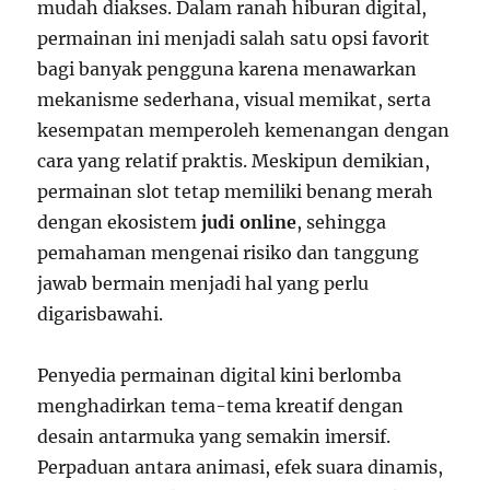
mudah diakses. Dalam ranah hiburan digital,
permainan ini menjadi salah satu opsi favorit
bagi banyak pengguna karena menawarkan
mekanisme sederhana, visual memikat, serta
kesempatan memperoleh kemenangan dengan
cara yang relatif praktis. Meskipun demikian,
permainan slot tetap memiliki benang merah
dengan ekosistem
judi online
, sehingga
pemahaman mengenai risiko dan tanggung
jawab bermain menjadi hal yang perlu
digarisbawahi.
Penyedia permainan digital kini berlomba
menghadirkan tema-tema kreatif dengan
desain antarmuka yang semakin imersif.
Perpaduan antara animasi, efek suara dinamis,