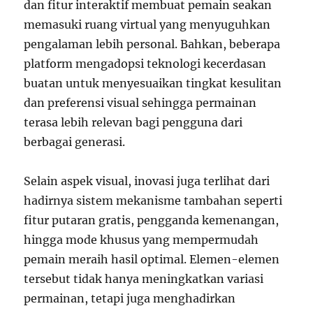
dan fitur interaktif membuat pemain seakan
memasuki ruang virtual yang menyuguhkan
pengalaman lebih personal. Bahkan, beberapa
platform mengadopsi teknologi kecerdasan
buatan untuk menyesuaikan tingkat kesulitan
dan preferensi visual sehingga permainan
terasa lebih relevan bagi pengguna dari
berbagai generasi.
Selain aspek visual, inovasi juga terlihat dari
hadirnya sistem mekanisme tambahan seperti
fitur putaran gratis, pengganda kemenangan,
hingga mode khusus yang mempermudah
pemain meraih hasil optimal. Elemen-elemen
tersebut tidak hanya meningkatkan variasi
permainan, tetapi juga menghadirkan