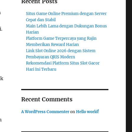
Recent Posts
n
Situs Game Online Premium dengan Server
Cepat dan Stabil
Main Lebih Lama dengan Dukungan Bonus
.
Harian
Platform Game Terpercaya yang Rajin
Memberikan Reward Harian
Link Slot Online 2026 dengan Sistem
Pembayaran QRIS Modern
Rekomendasi Platform Situs Slot Gacor
Hari Ini Terbaru
ik
Recent Comments
A WordPress Commenter
on
Hello world!
h