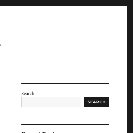
e
Search
SEARCH