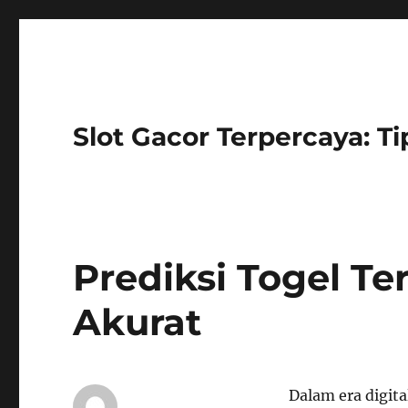
Slot Gacor Terpercaya: T
Prediksi Togel Te
Akurat
Dalam era digita