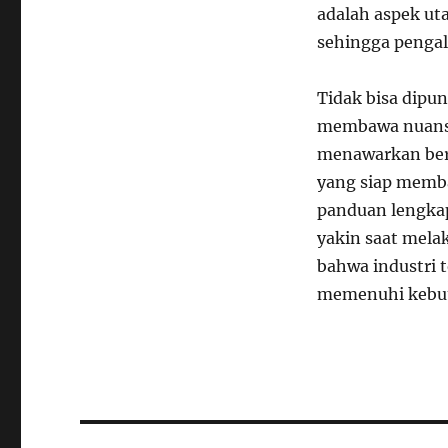
adalah aspek ut
sehingga penga
Tidak bisa dipu
membawa nuansa
menawarkan ber
yang siap memban
panduan lengkap
yakin saat mela
bahwa industri 
memenuhi kebut