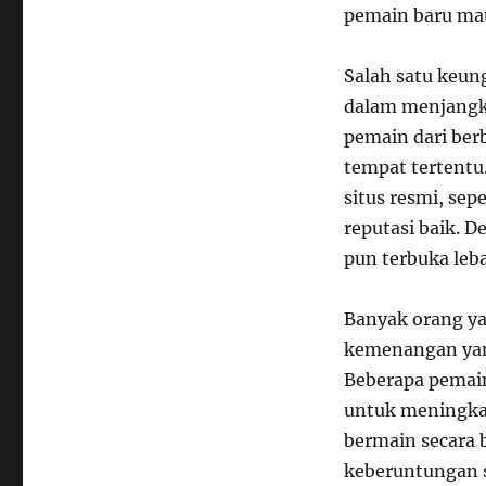
pemain baru ma
Salah satu keun
dalam menjangkau
pemain dari berb
tempat tertentu
situs resmi, se
reputasi baik. 
pun terbuka leb
Banyak orang ya
kemenangan yang
Beberapa pemai
untuk meningkat
bermain secara 
keberuntungan 