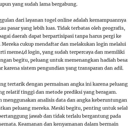
upun yang sudah lama bergabung.
ggulan dari layanan togel online adalah kemampuannya
 pasar yang lebih luas. Tidak terbatas oleh geografis,
agai daerah dapat berpartisipasi tanpa harus pergi ke
. Mereka cukup mendaftar dan melakukan login melalui
perti meme4d login, yang sudah terpercaya dan memiliki
Dengan begitu, peluang untuk memenangkan hadiah besa
ar karena sistem pengundian yang transparan dan adil.
ng tertarik dengan permainan angka ini karena peluang
 relatif tinggi dan metode prediksi yang beragam.
n menggunakan analisis data dan angka keberuntungan
kan peluang mereka. Meski begitu, penting untuk selal
bertanggung jawab dan tidak terlalu bergantung pada
semata. Keamanan dan kenyamanan dalam bermain