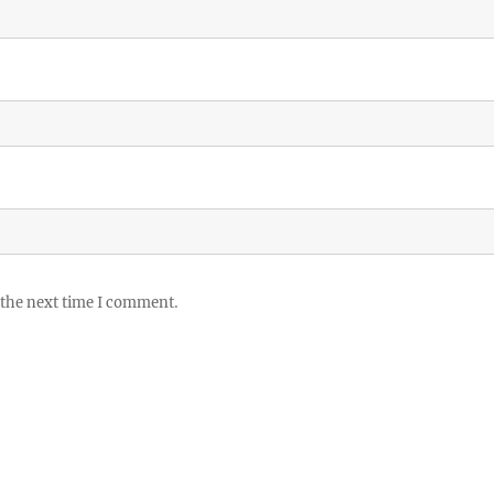
 the next time I comment.