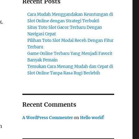
Recent Posts
Cara Mudah Menggandakan Keuntungan di
Slot Online dengan Strategi Terbukti
k.
Situs Toto Slot Gacor Terbaru Dengan
Navigasi Cepat
Pilihan Toto Slot Modal Receh Dengan Fitur
Terbaru
Game Online Terbaru Yang Menjadi Favorit
Banyak Pemain
Temukan Cara Menang Mudah dan Cepat di
Slot Online Tanpa Rasa Rugi Berlebih
Recent Comments
A WordPress Commenter
on
Hello world!
n