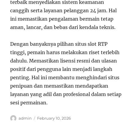
terbaik menyediakan sistem keamanan
canggih serta layanan pelanggan 24 jam. Hal
ini memastikan pengalaman bermain tetap
aman, lancar, dan bebas dari kendala teknis.
Dengan banyaknya pilihan situs slot RTP
tinggi, pemain harus melakukan riset terlebih
dahulu. Memastikan lisensi resmi dan ulasan
positif dari pengguna lain menjadi langkah
penting. Hal ini membantu menghindari situs
penipuan dan memastikan mendapatkan
layanan yang adil dan profesional dalam setiap
sesi permainan.
Author
Posted
admin
February 10, 2026
on