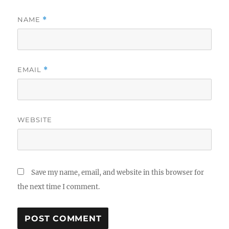
NAME
*
EMAIL
*
WEBSITE
Save my name, email, and website in this browser for
the next time I comment.