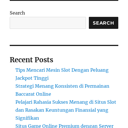
Search
SEARCH
Recent Posts
Tips Mencari Mesin Slot Dengan Peluang
Jackpot Tinggi
Strategi Menang Konsisten di Permainan
Baccarat Online
Pelajari Rahasia Sukses Menang di Situs Slot
dan Rasakan Keuntungan Finansial yang
Signifikan
Situs Game Online Premium dengan Server