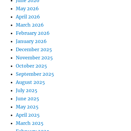
June 2026
May 2026
April 2026
March 2026
February 2026
January 2026
December 2025
November 2025
October 2025
September 2025
August 2025
July 2025
June 2025
May 2025
April 2025
March 2025