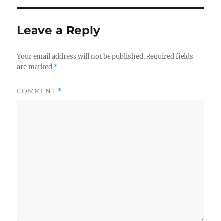
Leave a Reply
Your email address will not be published.
Required fields
are marked
*
COMMENT
*