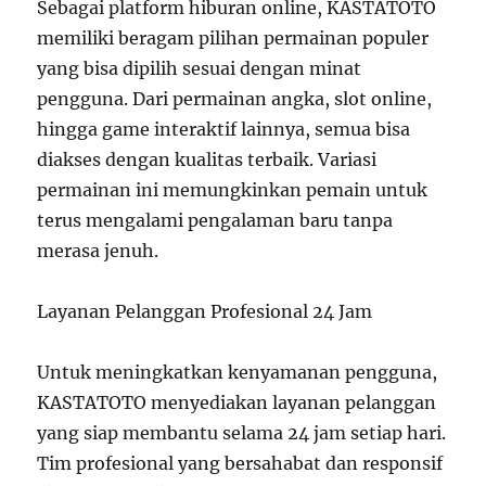
Sebagai platform hiburan online, KASTATOTO
memiliki beragam pilihan permainan populer
yang bisa dipilih sesuai dengan minat
pengguna. Dari permainan angka, slot online,
hingga game interaktif lainnya, semua bisa
diakses dengan kualitas terbaik. Variasi
permainan ini memungkinkan pemain untuk
terus mengalami pengalaman baru tanpa
merasa jenuh.
Layanan Pelanggan Profesional 24 Jam
Untuk meningkatkan kenyamanan pengguna,
KASTATOTO menyediakan layanan pelanggan
yang siap membantu selama 24 jam setiap hari.
Tim profesional yang bersahabat dan responsif