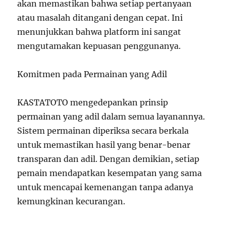
akan memastikan bahwa setiap pertanyaan
atau masalah ditangani dengan cepat. Ini
menunjukkan bahwa platform ini sangat
mengutamakan kepuasan penggunanya.
Komitmen pada Permainan yang Adil
KASTATOTO mengedepankan prinsip
permainan yang adil dalam semua layanannya.
Sistem permainan diperiksa secara berkala
untuk memastikan hasil yang benar-benar
transparan dan adil. Dengan demikian, setiap
pemain mendapatkan kesempatan yang sama
untuk mencapai kemenangan tanpa adanya
kemungkinan kecurangan.